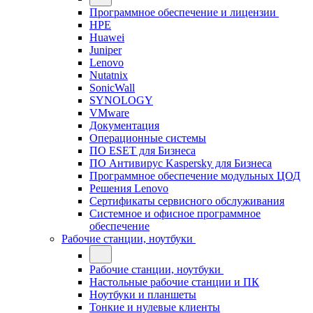
Программное обеспечение и лицензии
HPE
Huawei
Juniper
Lenovo
Nutatnix
SonicWall
SYNOLOGY
VMware
Документация
Операционные системы
ПО ESET для Бизнеса
ПО Антивирус Kaspersky для Бизнеса
Программное обеспечение модульных ЦОД
Решения Lenovo
Сертификаты сервисного обслуживания
Системное и офисное программное
обеспечение
Рабочие станции, ноутбуки
Рабочие станции, ноутбуки
Настольные рабочие станции и ПК
Ноутбуки и планшеты
Тонкие и нулевые клиенты