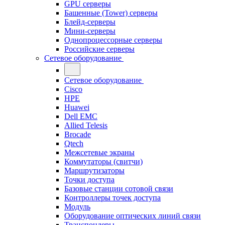
GPU серверы
Башенные (Tower) серверы
Блейд-серверы
Мини-серверы
Однопроцессорные серверы
Российские серверы
Сетевое оборудование
Сетевое оборудование
Cisco
HPE
Huawei
Dell EMC
Allied Telesis
Brocade
Qtech
Межсетевые экраны
Коммутаторы (свитчи)
Маршрутизаторы
Точки доступа
Базовые станции сотовой связи
Контроллеры точек доступа
Модуль
Оборудование оптических линий связи
Транспондеры