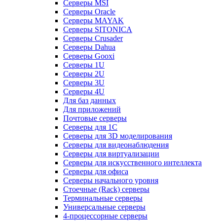
Серверы MSI
Серверы Oracle
Серверы MAYAK
Серверы SITONICA
Серверы Crusader
Серверы Dahua
Серверы Gooxi
Серверы 1U
Серверы 2U
Серверы 3U
Серверы 4U
Для баз данных
Для приложений
Почтовые серверы
Серверы для 1С
Серверы для 3D моделирования
Серверы для видеонаблюдения
Серверы для виртуализации
Серверы для искусственного интеллекта
Серверы для офиса
Серверы начального уровня
Стоечные (Rack) серверы
Терминальные серверы
Универсальные серверы
4-процессорные серверы