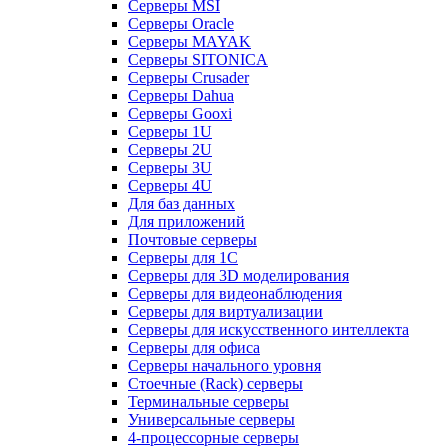
Серверы MSI
Серверы Oracle
Серверы MAYAK
Серверы SITONICA
Серверы Crusader
Серверы Dahua
Серверы Gooxi
Серверы 1U
Серверы 2U
Серверы 3U
Серверы 4U
Для баз данных
Для приложений
Почтовые серверы
Серверы для 1С
Серверы для 3D моделирования
Серверы для видеонаблюдения
Серверы для виртуализации
Серверы для искусственного интеллекта
Серверы для офиса
Серверы начального уровня
Стоечные (Rack) серверы
Терминальные серверы
Универсальные серверы
4-процессорные серверы