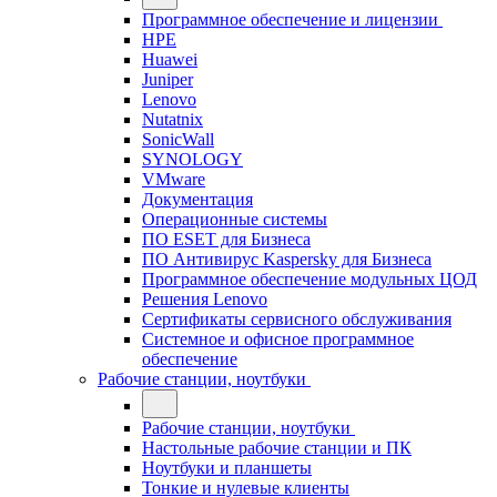
Программное обеспечение и лицензии
HPE
Huawei
Juniper
Lenovo
Nutatnix
SonicWall
SYNOLOGY
VMware
Документация
Операционные системы
ПО ESET для Бизнеса
ПО Антивирус Kaspersky для Бизнеса
Программное обеспечение модульных ЦОД
Решения Lenovo
Сертификаты сервисного обслуживания
Системное и офисное программное
обеспечение
Рабочие станции, ноутбуки
Рабочие станции, ноутбуки
Настольные рабочие станции и ПК
Ноутбуки и планшеты
Тонкие и нулевые клиенты