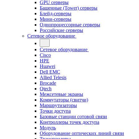
GPU серверы
Башенные (Tower) серверы
Блейд-серверы
Мини-серверы
Однопроцессорные серверы
Российские серверы
Сетевое оборудование
Сетевое оборудование
Cisco
HPE
Huawei
Dell EMC
Allied Telesis
Brocade
Qtech
Межсетевые экраны
Коммутаторы (свитчи)
Маршрутизаторы
Точки доступа
Базовые станции сотовой связи
Контроллеры точек доступа
Модуль
Оборудование оптических линий связи
Транспондеры