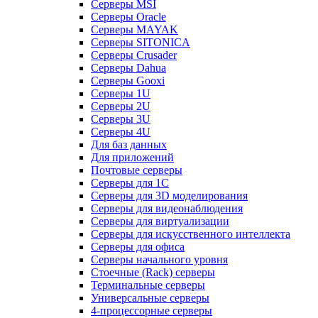
Серверы MSI
Серверы Oracle
Серверы MAYAK
Серверы SITONICA
Серверы Crusader
Серверы Dahua
Серверы Gooxi
Серверы 1U
Серверы 2U
Серверы 3U
Серверы 4U
Для баз данных
Для приложений
Почтовые серверы
Серверы для 1С
Серверы для 3D моделирования
Серверы для видеонаблюдения
Серверы для виртуализации
Серверы для искусственного интеллекта
Серверы для офиса
Серверы начального уровня
Стоечные (Rack) серверы
Терминальные серверы
Универсальные серверы
4-процессорные серверы