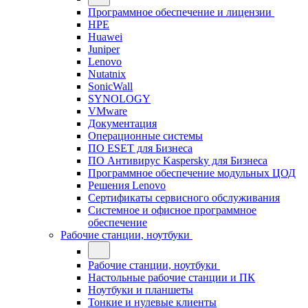
Программное обеспечение и лицензии
HPE
Huawei
Juniper
Lenovo
Nutatnix
SonicWall
SYNOLOGY
VMware
Документация
Операционные системы
ПО ESET для Бизнеса
ПО Антивирус Kaspersky для Бизнеса
Программное обеспечение модульных ЦОД
Решения Lenovo
Сертификаты сервисного обслуживания
Системное и офисное программное
обеспечение
Рабочие станции, ноутбуки
Рабочие станции, ноутбуки
Настольные рабочие станции и ПК
Ноутбуки и планшеты
Тонкие и нулевые клиенты