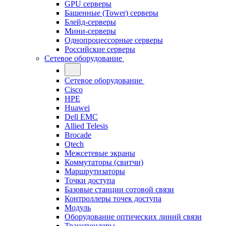
GPU серверы
Башенные (Tower) серверы
Блейд-серверы
Мини-серверы
Однопроцессорные серверы
Российские серверы
Сетевое оборудование
Сетевое оборудование
Cisco
HPE
Huawei
Dell EMC
Allied Telesis
Brocade
Qtech
Межсетевые экраны
Коммутаторы (свитчи)
Маршрутизаторы
Точки доступа
Базовые станции сотовой связи
Контроллеры точек доступа
Модуль
Оборудование оптических линий связи
Транспондеры