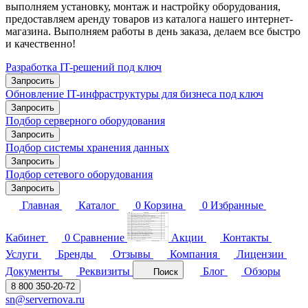
выполняем установку, монтаж и настройку оборудования,
предоставляем аренду товаров из каталога нашего интернет-
магазина. Выполняем работы в день заказа, делаем все быстро
и качественно!
Разработка IT-решений под ключ
Запросить
Обновление IT-инфраструктуры для бизнеса под ключ
Запросить
Подбор серверного оборудования
Запросить
Подбор системы хранения данных
Запросить
Подбор сетевого оборудования
Запросить
Главная
Каталог
0
Корзина
0
Избранные
Кабинет
0
Сравнение
Акции
Контакты
Услуги
Бренды
Отзывы
Компания
Лицензии
Документы
Реквизиты
Блог
Обзоры
Поиск
8 800 350-20-72
sn@servernova.ru