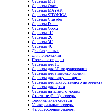
Серверы MSI
Серверы Oracle
Серверы MAYAK
Серверы SITONICA
Серверы Crusader
Серверы Dahua
Серверы Gooxi
Серверы 1U
Серверы 2U
Серверы 3U
Серверы 4U
Для баз данных
Для приложений
Почтовые серверы
Серверы для 1С
Серверы для 3D моделирования
Серверы для видеонаблюдения
Серверы для виртуализации
Серверы для искусственного интеллекта
Серверы для офиса
Серверы начального уровня
Стоечные (Rack) серверы
Терминальные серверы
Универсальные серверы
4-процессорные серверы