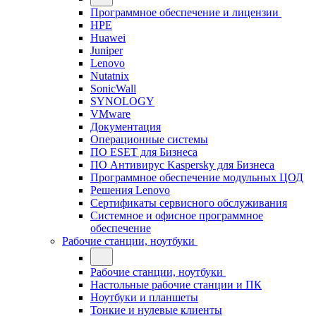
Программное обеспечение и лицензии
HPE
Huawei
Juniper
Lenovo
Nutatnix
SonicWall
SYNOLOGY
VMware
Документация
Операционные системы
ПО ESET для Бизнеса
ПО Антивирус Kaspersky для Бизнеса
Программное обеспечение модульных ЦОД
Решения Lenovo
Сертификаты сервисного обслуживания
Системное и офисное программное
обеспечение
Рабочие станции, ноутбуки
Рабочие станции, ноутбуки
Настольные рабочие станции и ПК
Ноутбуки и планшеты
Тонкие и нулевые клиенты