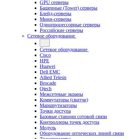
GPU серверы
Башенные (Tower) серверы
Блейд-серверы
Мини-серверы
Однопроцессорные серверы
Российские серверы
Сетевое оборудование
Сетевое оборудование
Cisco
HPE
Huawei
Dell EMC
Allied Telesis
Brocade
Qtech
Межсетевые экраны
Коммутаторы (свитчи)
Маршрутизаторы
Точки доступа
Базовые станции сотовой связи
Контроллеры точек доступа
Модуль
Оборудование оптических линий связи
Транспондеры