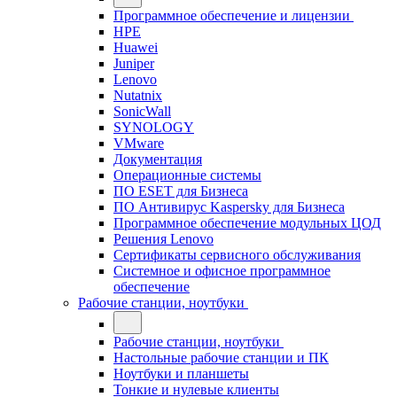
Программное обеспечение и лицензии
HPE
Huawei
Juniper
Lenovo
Nutatnix
SonicWall
SYNOLOGY
VMware
Документация
Операционные системы
ПО ESET для Бизнеса
ПО Антивирус Kaspersky для Бизнеса
Программное обеспечение модульных ЦОД
Решения Lenovo
Сертификаты сервисного обслуживания
Системное и офисное программное
обеспечение
Рабочие станции, ноутбуки
Рабочие станции, ноутбуки
Настольные рабочие станции и ПК
Ноутбуки и планшеты
Тонкие и нулевые клиенты