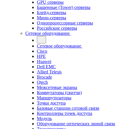
GPU серверы
Башенные (Tower) серверы
Блейд-серверы
Мини-серверы
Однопроцессорные серверы
Российские серверы
Сетевое оборудование
Сетевое оборудование
Cisco
HPE
Huawei
Dell EMC
Allied Telesis
Brocade
Qtech
Межсетевые экраны
Коммутаторы (свитчи)
Маршрутизаторы
Точки доступа
Базовые станции сотовой связи
Контроллеры точек доступа
Модуль
Оборудование оптических линий связи
Транспондеры