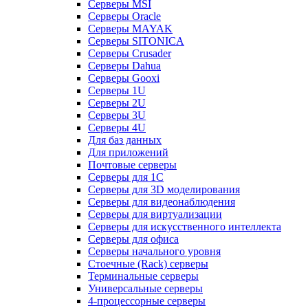
Серверы MSI
Серверы Oracle
Серверы MAYAK
Серверы SITONICA
Серверы Crusader
Серверы Dahua
Серверы Gooxi
Серверы 1U
Серверы 2U
Серверы 3U
Серверы 4U
Для баз данных
Для приложений
Почтовые серверы
Серверы для 1С
Серверы для 3D моделирования
Серверы для видеонаблюдения
Серверы для виртуализации
Серверы для искусственного интеллекта
Серверы для офиса
Серверы начального уровня
Стоечные (Rack) серверы
Терминальные серверы
Универсальные серверы
4-процессорные серверы