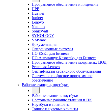
Программное обеспечение и лицензии
HPE
Huawei
Juniper
Lenovo
Nutatnix
SonicWall
SYNOLOGY
VMware
Документация
Операционные системы
ПО ESET для Бизнеса
ПО Антивирус Kaspersky для Бизнеса
Программное обеспечение модульных ЦОД
Решения Lenovo
Сертификаты сервисного обслуживания
Системное и офисное программное
обеспечение
Рабочие станции, ноутбуки
Рабочие станции, ноутбуки
Настольные рабочие станции и ПК
Ноутбуки и планшеты
Тонкие и нулевые клиенты