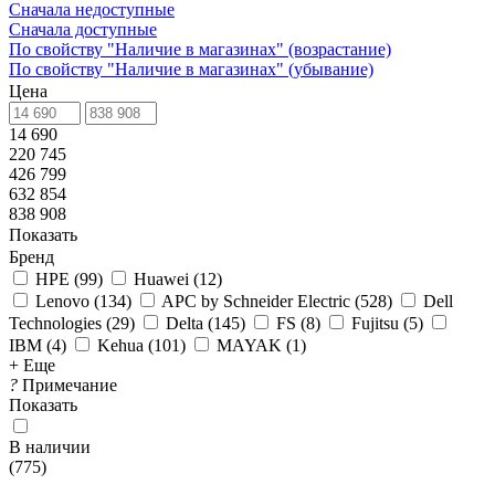
Сначала недоступные
Сначала доступные
По свойству "Наличие в магазинах" (возрастание)
По свойству "Наличие в магазинах" (убывание)
Цена
14 690
220 745
426 799
632 854
838 908
Показать
Бренд
HPE
(
99
)
Huawei
(
12
)
Lenovo
(
134
)
APC by Schneider Electric
(
528
)
Dell
Technologies
(
29
)
Delta
(
145
)
FS
(
8
)
Fujitsu
(
5
)
IBM
(
4
)
Kehua
(
101
)
MAYAK
(
1
)
+ Еще
?
Примечание
Показать
В наличии
(
775
)