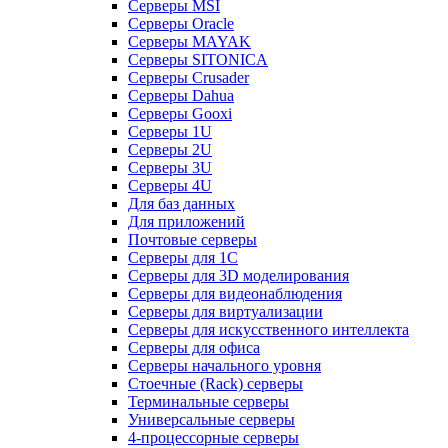
Серверы MSI
Серверы Oracle
Серверы MAYAK
Серверы SITONICA
Серверы Crusader
Серверы Dahua
Серверы Gooxi
Серверы 1U
Серверы 2U
Серверы 3U
Серверы 4U
Для баз данных
Для приложений
Почтовые серверы
Серверы для 1С
Серверы для 3D моделирования
Серверы для видеонаблюдения
Серверы для виртуализации
Серверы для искусственного интеллекта
Серверы для офиса
Серверы начального уровня
Стоечные (Rack) серверы
Терминальные серверы
Универсальные серверы
4-процессорные серверы