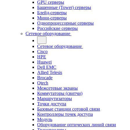
GPU серверы
Башенные (Tower) серверы
Блейд-серверы
Мини-серверы
Однопроцессорные серверы
Российские серверы
Сетевое оборудование
Сетевое оборудование
Cisco
HPE
Huawei
Dell EMC
Allied Telesis
Brocade
Qtech
Межсетевые экраны
Коммутаторы (свитчи)
Маршрутизаторы
Точки доступа
Базовые станции сотовой связи
Контроллеры точек доступа
Модуль
Оборудование оптических линий связи
Транспондеры