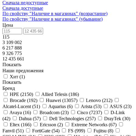
Сначала недоступные
Сначала доступные
По свойству "Наличие в магазинах" (возрастание)
По свойству "Наличие в магазинах" (убывание)
Цена
115
3 109 002
6 217 888
9 326 775
12 435 661
Показать
Наши предложения
Хит
(
1
)
Показать
Бренд
HPE
(
2150
)
Allied Telesis
(
186
)
Brocade
(
192
)
Huawei
(
13057
)
Lenovo
(
212
)
Alcatel-Lucent
(
51
)
Aquarius
(
6
)
Arista
(
53
)
ASUS
(
23
)
Avaya
(
16
)
Broadcom
(
23
)
Cisco
(
7237
)
D-Link
(
42
)
Dahua
(
57
)
Dell Technologies
(
257
)
DrayTek
(
30
)
Eltex
(
166
)
Ericsson
(
2
)
Extreme Networks
(
67
)
Fanvil
(
51
)
FortiGate
(
54
)
FS
(
999
)
Fujitsu
(
8
)