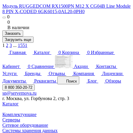
Модуль RUGGEDCOM RX1500PN M12 X CG04B Line Module
8 PIN X-CODED 6GK6015-0AL20-0PH0
0
0
В наличии
Заказать
Загрузить еще
1
2
3
...
1551
Главная
Каталог
0
Корзина
0
Избранные
Кабинет
0
Сравнение
Акции
Контакты
Услуги
Бренды
Отзывы
Компания
Лицензии
Документы
Реквизиты
Блог
Обзоры
Поиск
8 800 350-20-72
sn@servernova.ru
г. Москва, ул. Горбунова 2, стр. 3
Каталог
Комплектующие
Серверы
Сетевое оборудование
Системы хранения данных