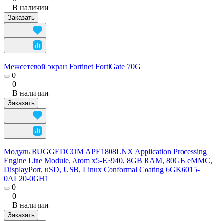
В наличии
Заказать
Межсетевой экран Fortinet FortiGate 70G
0
0
В наличии
Заказать
Модуль RUGGEDCOM APE1808LNX Application Processing
Engine Line Module, Atom x5-E3940, 8GB RAM, 80GB eMMC,
DisplayPort, uSD, USB, Linux Conformal Coating 6GK6015-
0AL20-0GH1
0
0
В наличии
Заказать