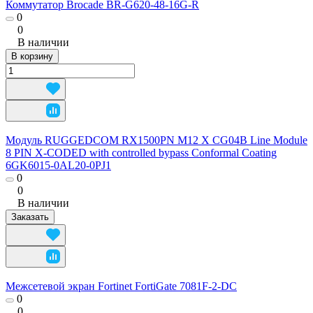
Коммутатор Brocade BR-G620-48-16G-R
0
0
В наличии
В корзину
Модуль RUGGEDCOM RX1500PN M12 X CG04B Line Module
8 PIN X-CODED with controlled bypass Conformal Coating
6GK6015-0AL20-0PJ1
0
0
В наличии
Заказать
Межсетевой экран Fortinet FortiGate 7081F-2-DC
0
0