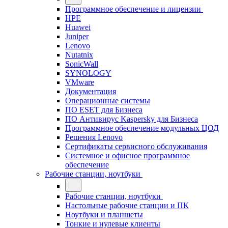
Программное обеспечение и лицензии
HPE
Huawei
Juniper
Lenovo
Nutatnix
SonicWall
SYNOLOGY
VMware
Документация
Операционные системы
ПО ESET для Бизнеса
ПО Антивирус Kaspersky для Бизнеса
Программное обеспечение модульных ЦОД
Решения Lenovo
Сертификаты сервисного обслуживания
Системное и офисное программное
обеспечение
Рабочие станции, ноутбуки
Рабочие станции, ноутбуки
Настольные рабочие станции и ПК
Ноутбуки и планшеты
Тонкие и нулевые клиенты