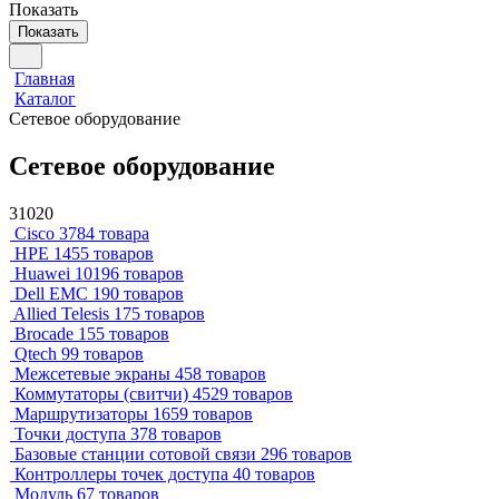
Показать
Показать
Главная
Каталог
Сетевое оборудование
Сетевое оборудование
31020
Cisco
3784 товара
HPE
1455 товаров
Huawei
10196 товаров
Dell EMC
190 товаров
Allied Telesis
175 товаров
Brocade
155 товаров
Qtech
99 товаров
Межсетевые экраны
458 товаров
Коммутаторы (свитчи)
4529 товаров
Маршрутизаторы
1659 товаров
Точки доступа
378 товаров
Базовые станции сотовой связи
296 товаров
Контроллеры точек доступа
40 товаров
Модуль
67 товаров