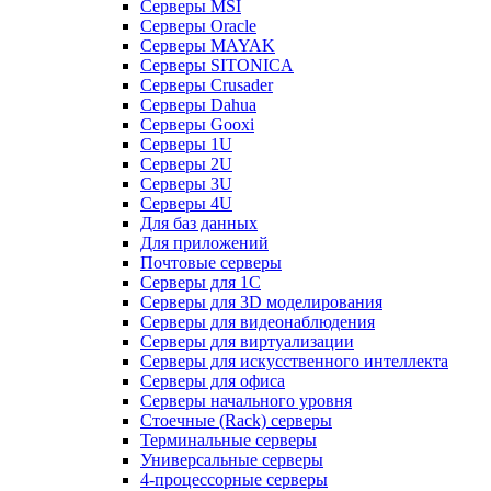
Серверы MSI
Серверы Oracle
Серверы MAYAK
Серверы SITONICA
Серверы Crusader
Серверы Dahua
Серверы Gooxi
Серверы 1U
Серверы 2U
Серверы 3U
Серверы 4U
Для баз данных
Для приложений
Почтовые серверы
Серверы для 1С
Серверы для 3D моделирования
Серверы для видеонаблюдения
Серверы для виртуализации
Серверы для искусственного интеллекта
Серверы для офиса
Серверы начального уровня
Стоечные (Rack) серверы
Терминальные серверы
Универсальные серверы
4-процессорные серверы