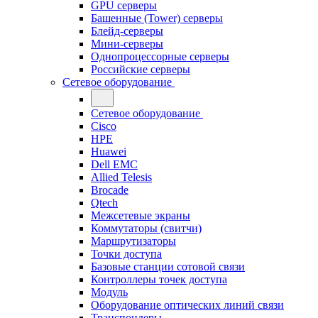
GPU серверы
Башенные (Tower) серверы
Блейд-серверы
Мини-серверы
Однопроцессорные серверы
Российские серверы
Сетевое оборудование
Сетевое оборудование
Cisco
HPE
Huawei
Dell EMC
Allied Telesis
Brocade
Qtech
Межсетевые экраны
Коммутаторы (свитчи)
Маршрутизаторы
Точки доступа
Базовые станции сотовой связи
Контроллеры точек доступа
Модуль
Оборудование оптических линий связи
Транспондеры