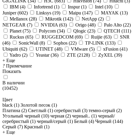
GIGALINK
(
34
)
H3C
(
683
)
Hikvision
(
74
)
Hitachi
(
3
)
IBM
(
4
)
Infortrend
(
1
)
Inspur
(
1
)
Intel
(
10
)
Juniper
(
602
)
Linksys
(
19
)
Maipu
(
147
)
MAYAK
(
13
)
Mellanox
(
28
)
Mikrotik
(
142
)
NetApp
(
2
)
NETGEAR
(
7
)
NVIDIA
(
63
)
Origo
(
48
)
Palo Alto
(
22
)
Planet
(
75
)
Polycom
(
34
)
Qlogic
(
23
)
QTECH
(
111
)
Ruckus
(
65
)
RUGGEDCOM
(
69
)
Ruijie
(
63
)
SNR
(
46
)
SonicWall
(
8
)
Sophos
(
22
)
TP-LINK
(
133
)
Ubiquiti
(
62
)
UTINET
(
48
)
VMware
(
5
)
xFusion
(
41
)
Yadro
(
2
)
Yeastar
(
36
)
ZTE
(
2128
)
ZyXEL
(
39
)
+ Еще
?
Примечание
Показать
В наличии
(
10452
)
Цвет
black (
1
)
Золотой песок (
1
)
Платина (
2
)
Светлый (
1
)
серебристый (
3
)
темно-серый (
2
)
Угольный черный (
10
)
черная (
2
)
черный.. (
1
)
черный/
серебристый (
1
)
черный/серый (
1
)
Белый (
4
)
Черный (
144
)
Серый (
7
)
Красный (
1
)
+ Еще