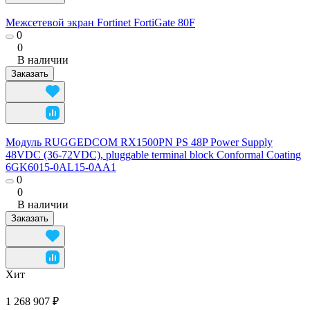
Межсетевой экран Fortinet FortiGate 80F
0
0
В наличии
Заказать
Модуль RUGGEDCOM RX1500PN PS 48P Power Supply
48VDC (36-72VDC), pluggable terminal block Conformal Coating
6GK6015-0AL15-0AA1
0
0
В наличии
Заказать
Хит
1 268 907 ₽