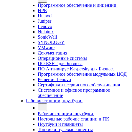
Программное обеспечение и лицензии
HPE
Huawei
Juniper
Lenovo
Nutatnix
SonicWall
SYNOLOGY
VMware
Документация
Операционные системы
ПО ESET для Бизнеса
ПО Антивирус Kaspersky для Бизнеса
Программное обеспечение модульных ЦОД
Решения Lenovo
Сертификаты сервисного обслуживания
Системное и офисное программное
обеспечение
Рабочие станции, ноутбуки
Рабочие станции, ноутбуки
Настольные рабочие станции и ПК
Ноутбуки и планшеты
Тонкие и нулевые клиенты