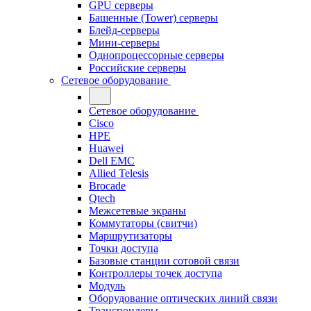
GPU серверы
Башенные (Tower) серверы
Блейд-серверы
Мини-серверы
Однопроцессорные серверы
Российские серверы
Сетевое оборудование
Сетевое оборудование
Cisco
HPE
Huawei
Dell EMC
Allied Telesis
Brocade
Qtech
Межсетевые экраны
Коммутаторы (свитчи)
Маршрутизаторы
Точки доступа
Базовые станции сотовой связи
Контроллеры точек доступа
Модуль
Оборудование оптических линий связи
Транспондеры