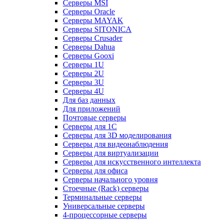
Серверы MSI
Серверы Oracle
Серверы MAYAK
Серверы SITONICA
Серверы Crusader
Серверы Dahua
Серверы Gooxi
Серверы 1U
Серверы 2U
Серверы 3U
Серверы 4U
Для баз данных
Для приложений
Почтовые серверы
Серверы для 1С
Серверы для 3D моделирования
Серверы для видеонаблюдения
Серверы для виртуализации
Серверы для искусственного интеллекта
Серверы для офиса
Серверы начального уровня
Стоечные (Rack) серверы
Терминальные серверы
Универсальные серверы
4-процессорные серверы