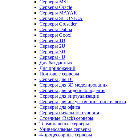
Серверы MSI
Серверы Oracle
Серверы MAYAK
Серверы SITONICA
Серверы Crusader
Серверы Dahua
Серверы Gooxi
Серверы 1U
Серверы 2U
Серверы 3U
Серверы 4U
Для баз данных
Для приложений
Почтовые серверы
Серверы для 1С
Серверы для 3D моделирования
Серверы для видеонаблюдения
Серверы для виртуализации
Серверы для искусственного интеллекта
Серверы для офиса
Серверы начального уровня
Стоечные (Rack) серверы
Терминальные серверы
Универсальные серверы
4-процессорные серверы