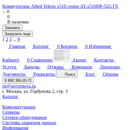
Коммутаторы Allied Telesis x510 серии AT-x510DP-52GTX
0
0
В наличии
Заказать
Загрузить еще
1
2
3
...
9
Главная
Каталог
0
Корзина
0
Избранные
Кабинет
0
Сравнение
Акции
Контакты
Услуги
Бренды
Отзывы
Компания
Лицензии
Документы
Реквизиты
Блог
Обзоры
Поиск
8 800 350-20-72
sn@servernova.ru
г. Москва, ул. Горбунова 2, стр. 3
Каталог
Комплектующие
Серверы
Сетевое оборудование
Системы хранения данных
Информация