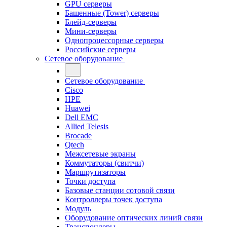
GPU серверы
Башенные (Tower) серверы
Блейд-серверы
Мини-серверы
Однопроцессорные серверы
Российские серверы
Сетевое оборудование
Сетевое оборудование
Cisco
HPE
Huawei
Dell EMC
Allied Telesis
Brocade
Qtech
Межсетевые экраны
Коммутаторы (свитчи)
Маршрутизаторы
Точки доступа
Базовые станции сотовой связи
Контроллеры точек доступа
Модуль
Оборудование оптических линий связи
Транспондеры