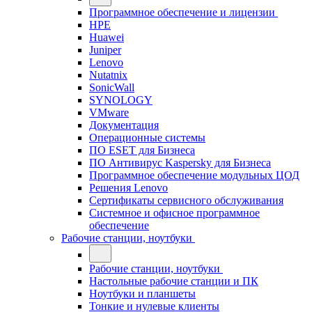
Программное обеспечение и лицензии
HPE
Huawei
Juniper
Lenovo
Nutatnix
SonicWall
SYNOLOGY
VMware
Документация
Операционные системы
ПО ESET для Бизнеса
ПО Антивирус Kaspersky для Бизнеса
Программное обеспечение модульных ЦОД
Решения Lenovo
Сертификаты сервисного обслуживания
Системное и офисное программное
обеспечение
Рабочие станции, ноутбуки
Рабочие станции, ноутбуки
Настольные рабочие станции и ПК
Ноутбуки и планшеты
Тонкие и нулевые клиенты