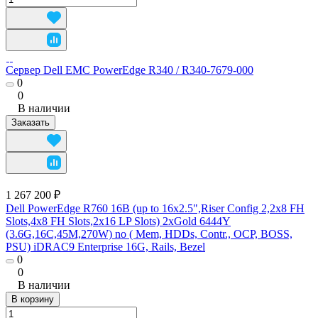
Сервер Dell EMC PowerEdge R340 / R340-7679-000
0
0
В наличии
Заказать
1 267 200 ₽
Dell PowerEdge R760 16B (up to 16x2.5",Riser Config 2,2x8 FH
Slots,4x8 FH Slots,2x16 LP Slots) 2xGold 6444Y
(3.6G,16C,45M,270W) no ( Mem, HDDs, Contr., OCP, BOSS,
PSU) iDRAC9 Enterprise 16G, Rails, Bezel
0
0
В наличии
В корзину