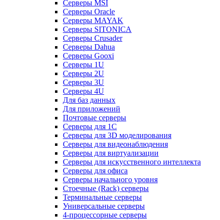
Серверы MSI
Серверы Oracle
Серверы MAYAK
Серверы SITONICA
Серверы Crusader
Серверы Dahua
Серверы Gooxi
Серверы 1U
Серверы 2U
Серверы 3U
Серверы 4U
Для баз данных
Для приложений
Почтовые серверы
Серверы для 1С
Серверы для 3D моделирования
Серверы для видеонаблюдения
Серверы для виртуализации
Серверы для искусственного интеллекта
Серверы для офиса
Серверы начального уровня
Стоечные (Rack) серверы
Терминальные серверы
Универсальные серверы
4-процессорные серверы