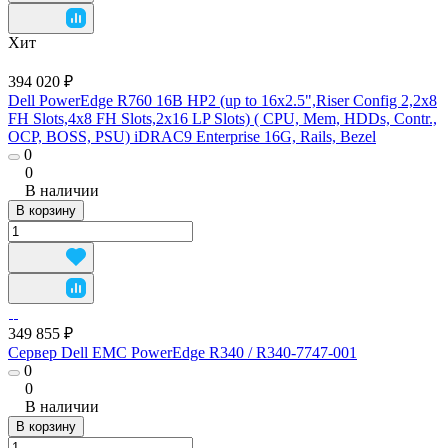
Хит
394 020 ₽
Dell PowerEdge R760 16B HP2 (up to 16x2.5",Riser Config 2,2x8
FH Slots,4x8 FH Slots,2x16 LP Slots) ( CPU, Mem, HDDs, Contr.,
OCP, BOSS, PSU) iDRAC9 Enterprise 16G, Rails, Bezel
0
0
В наличии
В корзину
349 855 ₽
Сервер Dell EMC PowerEdge R340 / R340-7747-001
0
0
В наличии
В корзину