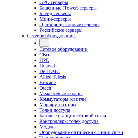
GPU серверы
Башенные (Tower) серверы
Блейд-серверы
Мини-серверы
Однопроцессорные серверы
Российские серверы
Сетевое оборудование
Сетевое оборудование
Cisco
HPE
Huawei
Dell EMC
Allied Telesis
Brocade
Qtech
Межсетевые экраны
Коммутаторы (свитчи)
Маршрутизаторы
Точки доступа
Базовые станции сотовой связи
Контроллеры точек доступа
Модуль
Оборудование оптических линий связи
Транспондеры