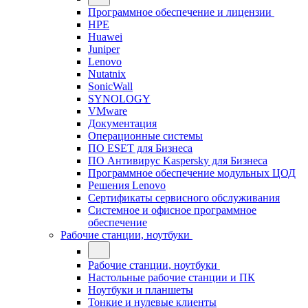
Программное обеспечение и лицензии
HPE
Huawei
Juniper
Lenovo
Nutatnix
SonicWall
SYNOLOGY
VMware
Документация
Операционные системы
ПО ESET для Бизнеса
ПО Антивирус Kaspersky для Бизнеса
Программное обеспечение модульных ЦОД
Решения Lenovo
Сертификаты сервисного обслуживания
Системное и офисное программное
обеспечение
Рабочие станции, ноутбуки
Рабочие станции, ноутбуки
Настольные рабочие станции и ПК
Ноутбуки и планшеты
Тонкие и нулевые клиенты