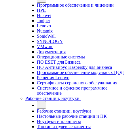
Программное обеспечение и лицензии
HPE
Huawei
Juniper
Lenovo
Nutatnix
SonicWall
SYNOLOGY
VMware
Документация
Операционные системы
ПО ESET для Бизнеса
ПО Антивирус Kaspersky для Бизнеса
Программное обеспечение модульных ЦОД
Решения Lenovo
Сертификаты сервисного обслуживания
Системное и офисное программное
обеспечение
Рабочие станции, ноутбуки
Рабочие станции, ноутбуки
Настольные рабочие станции и ПК
Ноутбуки и планшеты
Тонкие и нулевые клиенты