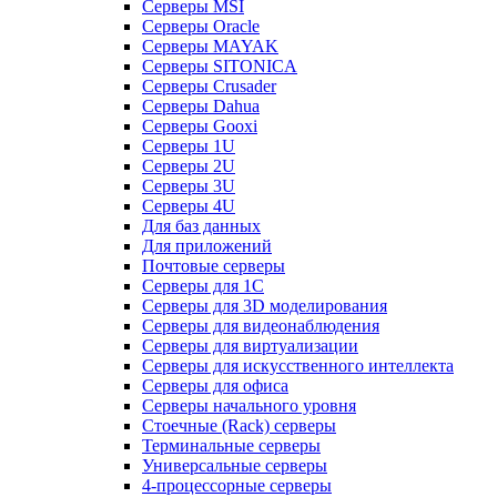
Серверы MSI
Серверы Oracle
Серверы MAYAK
Серверы SITONICA
Серверы Crusader
Серверы Dahua
Серверы Gooxi
Серверы 1U
Серверы 2U
Серверы 3U
Серверы 4U
Для баз данных
Для приложений
Почтовые серверы
Серверы для 1С
Серверы для 3D моделирования
Серверы для видеонаблюдения
Серверы для виртуализации
Серверы для искусственного интеллекта
Серверы для офиса
Серверы начального уровня
Стоечные (Rack) серверы
Терминальные серверы
Универсальные серверы
4-процессорные серверы