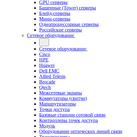
GPU серверы
Башенные (Tower) серверы
Блейд-серверы
Мини-серверы
Однопроцессорные серверы
Российские серверы
Сетевое оборудование
Сетевое оборудование
Cisco
HPE
Huawei
Dell EMC
Allied Telesis
Brocade
Qtech
Межсетевые экраны
Коммутаторы (свитчи)
Маршрутизаторы
Точки доступа
Базовые станции сотовой связи
Контроллеры точек доступа
Модуль
Оборудование оптических линий связи
Транспондеры