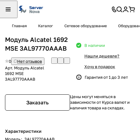
Главная
Каталог
Сетевое оборудование
Оборудован
Модуль Alcatel 1692
В наличии
MSE 3AL97770AAAB
Нашли дешевле?
0
Нет отзывов
Хочу в подарок
Арт.
Модуль Alcatel
1692 MSE
Гарантия от 1 до 3 лет
3AL97770AAAB
Цены могут меняться в
Заказать
зависимости от Курса валют и
наличия товара на складах.
Характеристики
Модель
:
3AL97770AAAB