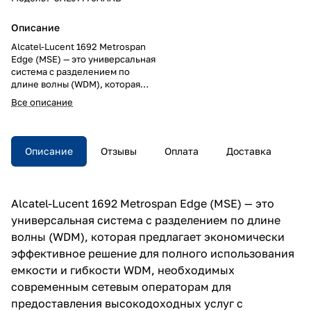
Описание
Alcatel-Lucent 1692 Metrospan
Edge (MSE) — это универсальная
система с разделением по
длине волны (WDM), которая
предлагает экономически
Все описание
эффективное решение для
полного использования
емкости и гибкости WDM,
необходимых современным
Описание
Отзывы
Оплата
Доставка
сетевым операторам для
предоставления
высокодоходных услуг с
интенсивным использованием
Alcatel-Lucent 1692 Metrospan Edge (MSE) — это
полосы пропускания.
универсальная система с разделением по длине
волны (WDM), которая предлагает экономически
эффективное решение для полного использования
емкости и гибкости WDM, необходимых
современным сетевым операторам для
предоставления высокодоходных услуг с