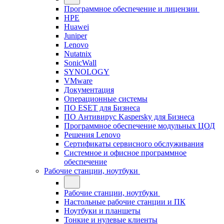
Программное обеспечение и лицензии
HPE
Huawei
Juniper
Lenovo
Nutatnix
SonicWall
SYNOLOGY
VMware
Документация
Операционные системы
ПО ESET для Бизнеса
ПО Антивирус Kaspersky для Бизнеса
Программное обеспечение модульных ЦОД
Решения Lenovo
Сертификаты сервисного обслуживания
Системное и офисное программное
обеспечение
Рабочие станции, ноутбуки
Рабочие станции, ноутбуки
Настольные рабочие станции и ПК
Ноутбуки и планшеты
Тонкие и нулевые клиенты