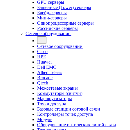
GPU серверы
Башенные (Tower) серверы
Блейд-серверы
Мини-серверы
Однопроцессорные серверы
Российские серверы
Сетевое оборудование
Сетевое оборудование
Cisco
HPE
Huawei
Dell EMC
Allied Telesis
Brocade
Qtech
Межсетевые экраны
Коммутаторы (свитчи)
Маршрутизаторы
Точки доступа
Базовые станции сотовой связи
Контроллеры точек доступа
Модуль
Оборудование оптических линий связи
Транспондеры