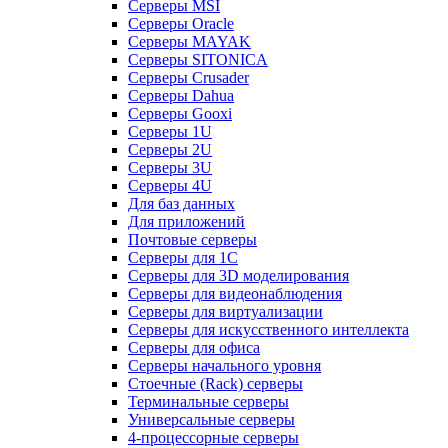
Серверы MSI
Серверы Oracle
Серверы MAYAK
Серверы SITONICA
Серверы Crusader
Серверы Dahua
Серверы Gooxi
Серверы 1U
Серверы 2U
Серверы 3U
Серверы 4U
Для баз данных
Для приложений
Почтовые серверы
Серверы для 1С
Серверы для 3D моделирования
Серверы для видеонаблюдения
Серверы для виртуализации
Серверы для искусственного интеллекта
Серверы для офиса
Серверы начального уровня
Стоечные (Rack) серверы
Терминальные серверы
Универсальные серверы
4-процессорные серверы