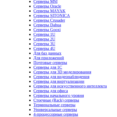
Серверы MSI
Серверы Oracle
Серверы MAYAK
Серверы SITONICA
Серверы Crusader
Серверы Dahua
Серверы Gooxi
Серверы 1U
Серверы 2U
Серверы 3U
Серверы 4U
Для баз данных
Для приложений
Почтовые серверы
Серверы для 1С
Серверы для 3D моделирования
Серверы для видеонаблюдения
Серверы для виртуализации
Серверы для искусственного интеллекта
Серверы для офиса
Серверы начального уровня
Стоечные (Rack) серверы
Терминальные серверы
Универсальные серверы
4-процессорные серверы