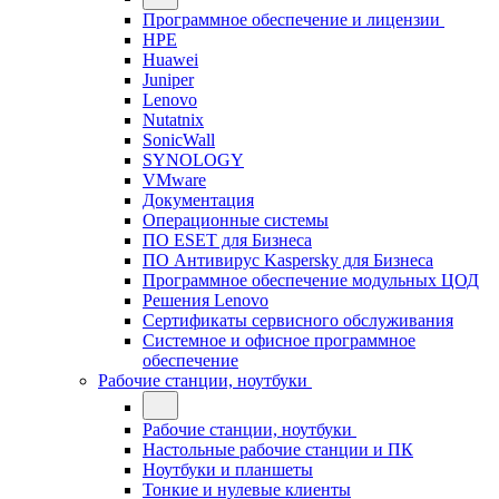
Программное обеспечение и лицензии
HPE
Huawei
Juniper
Lenovo
Nutatnix
SonicWall
SYNOLOGY
VMware
Документация
Операционные системы
ПО ESET для Бизнеса
ПО Антивирус Kaspersky для Бизнеса
Программное обеспечение модульных ЦОД
Решения Lenovo
Сертификаты сервисного обслуживания
Системное и офисное программное
обеспечение
Рабочие станции, ноутбуки
Рабочие станции, ноутбуки
Настольные рабочие станции и ПК
Ноутбуки и планшеты
Тонкие и нулевые клиенты