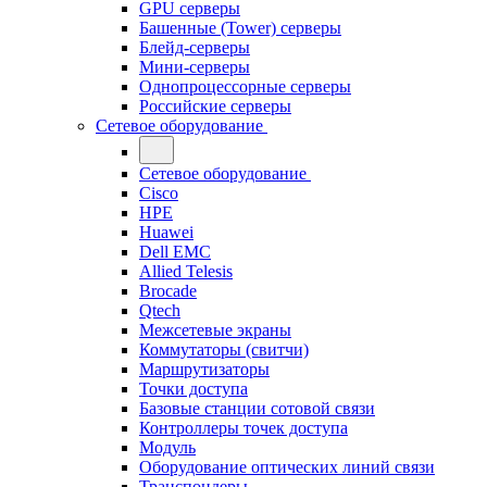
GPU серверы
Башенные (Tower) серверы
Блейд-серверы
Мини-серверы
Однопроцессорные серверы
Российские серверы
Сетевое оборудование
Сетевое оборудование
Cisco
HPE
Huawei
Dell EMC
Allied Telesis
Brocade
Qtech
Межсетевые экраны
Коммутаторы (свитчи)
Маршрутизаторы
Точки доступа
Базовые станции сотовой связи
Контроллеры точек доступа
Модуль
Оборудование оптических линий связи
Транспондеры