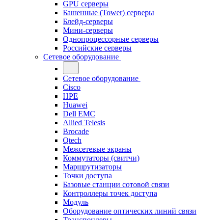
GPU серверы
Башенные (Tower) серверы
Блейд-серверы
Мини-серверы
Однопроцессорные серверы
Российские серверы
Сетевое оборудование
Сетевое оборудование
Cisco
HPE
Huawei
Dell EMC
Allied Telesis
Brocade
Qtech
Межсетевые экраны
Коммутаторы (свитчи)
Маршрутизаторы
Точки доступа
Базовые станции сотовой связи
Контроллеры точек доступа
Модуль
Оборудование оптических линий связи
Транспондеры