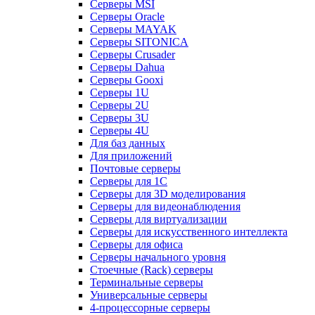
Серверы MSI
Серверы Oracle
Серверы MAYAK
Серверы SITONICA
Серверы Crusader
Серверы Dahua
Серверы Gooxi
Серверы 1U
Серверы 2U
Серверы 3U
Серверы 4U
Для баз данных
Для приложений
Почтовые серверы
Серверы для 1С
Серверы для 3D моделирования
Серверы для видеонаблюдения
Серверы для виртуализации
Серверы для искусственного интеллекта
Серверы для офиса
Серверы начального уровня
Стоечные (Rack) серверы
Терминальные серверы
Универсальные серверы
4-процессорные серверы