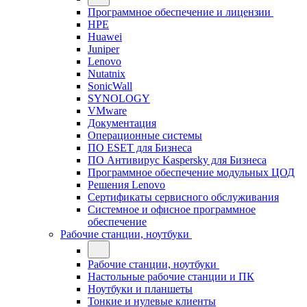
Программное обеспечение и лицензии
HPE
Huawei
Juniper
Lenovo
Nutatnix
SonicWall
SYNOLOGY
VMware
Документация
Операционные системы
ПО ESET для Бизнеса
ПО Антивирус Kaspersky для Бизнеса
Программное обеспечение модульных ЦОД
Решения Lenovo
Сертификаты сервисного обслуживания
Системное и офисное программное
обеспечение
Рабочие станции, ноутбуки
Рабочие станции, ноутбуки
Настольные рабочие станции и ПК
Ноутбуки и планшеты
Тонкие и нулевые клиенты