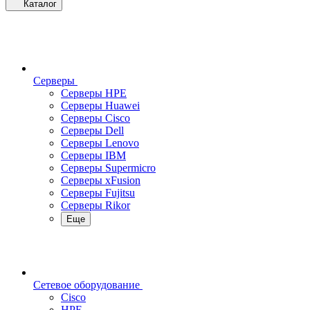
Каталог
Серверы
Серверы HPE
Серверы Huawei
Серверы Cisco
Серверы Dell
Серверы Lenovo
Серверы IBM
Серверы Supermicro
Серверы xFusion
Серверы Fujitsu
Серверы Rikor
Еще
Сетевое оборудование
Cisco
HPE