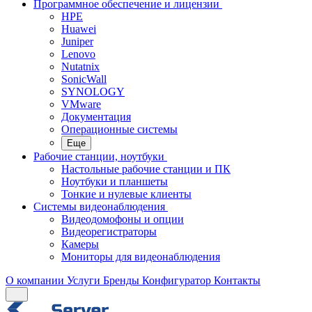
Программное обеспечение и лицензии
HPE
Huawei
Juniper
Lenovo
Nutatnix
SonicWall
SYNOLOGY
VMware
Документация
Операционные системы
Еще
Рабочие станции, ноутбуки
Настольные рабочие станции и ПК
Ноутбуки и планшеты
Тонкие и нулевые клиенты
Системы видеонаблюдения
Видеодомофоны и опции
Видеорегистраторы
Камеры
Мониторы для видеонаблюдения
О компании
Услуги
Бренды
Конфигуратор
Контакты