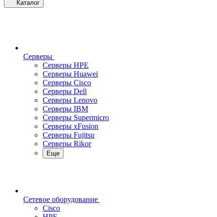
Каталог
Серверы
Серверы HPE
Серверы Huawei
Серверы Cisco
Серверы Dell
Серверы Lenovo
Серверы IBM
Серверы Supermicro
Серверы xFusion
Серверы Fujitsu
Серверы Rikor
Еще
Сетевое оборудование
Cisco
HPE