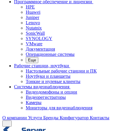
Программное обеспечение и лицензии
HPE
Huawei
Juniper
Lenovo
Nutatnix
SonicWall
SYNOLOGY
VMware
Документация
Операционные системы
Еще
Рабочие станции, ноутбуки
Настольные рабочие станции и ПК
Ноутбуки и планшеты
Тонкие и нулевые клиенты
Системы видеонаблюдения
Видеодомофоны и опции
Видеорегистраторы
Камеры
Мониторы для видеонаблюдения
О компании
Услуги
Бренды
Конфигуратор
Контакты