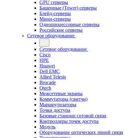
GPU серверы
Башенные (Tower) серверы
Блейд-серверы
Мини-серверы
Однопроцессорные серверы
Российские серверы
Сетевое оборудование
Сетевое оборудование
Cisco
HPE
Huawei
Dell EMC
Allied Telesis
Brocade
Qtech
Межсетевые экраны
Коммутаторы (свитчи)
Маршрутизаторы
Точки доступа
Базовые станции сотовой связи
Контроллеры точек доступа
Модуль
Оборудование оптических линий связи
Транспондеры