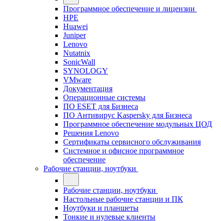
Программное обеспечение и лицензии
HPE
Huawei
Juniper
Lenovo
Nutatnix
SonicWall
SYNOLOGY
VMware
Документация
Операционные системы
ПО ESET для Бизнеса
ПО Антивирус Kaspersky для Бизнеса
Программное обеспечение модульных ЦОД
Решения Lenovo
Сертификаты сервисного обслуживания
Системное и офисное программное
обеспечение
Рабочие станции, ноутбуки
Рабочие станции, ноутбуки
Настольные рабочие станции и ПК
Ноутбуки и планшеты
Тонкие и нулевые клиенты