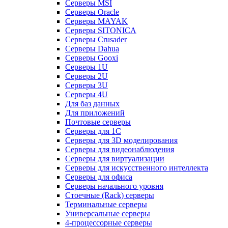
Серверы MSI
Серверы Oracle
Серверы MAYAK
Серверы SITONICA
Серверы Crusader
Серверы Dahua
Серверы Gooxi
Серверы 1U
Серверы 2U
Серверы 3U
Серверы 4U
Для баз данных
Для приложений
Почтовые серверы
Серверы для 1С
Серверы для 3D моделирования
Серверы для видеонаблюдения
Серверы для виртуализации
Серверы для искусственного интеллекта
Серверы для офиса
Серверы начального уровня
Стоечные (Rack) серверы
Терминальные серверы
Универсальные серверы
4-процессорные серверы