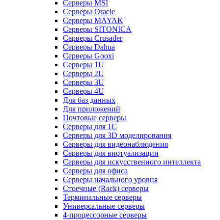
Серверы MSI
Серверы Oracle
Серверы MAYAK
Серверы SITONICA
Серверы Crusader
Серверы Dahua
Серверы Gooxi
Серверы 1U
Серверы 2U
Серверы 3U
Серверы 4U
Для баз данных
Для приложений
Почтовые серверы
Серверы для 1С
Серверы для 3D моделирования
Серверы для видеонаблюдения
Серверы для виртуализации
Серверы для искусственного интеллекта
Серверы для офиса
Серверы начального уровня
Стоечные (Rack) серверы
Терминальные серверы
Универсальные серверы
4-процессорные серверы