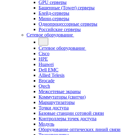
GPU серверы
Башенные (Tower) серверы
Блейд-серверы
Мини-серверы
Однопроцессорные серверы
Российские серверы
Сетевое оборудование
Сетевое оборудование
Cisco
HPE
Huawei
Dell EMC
Allied Telesis
Brocade
Qtech
Межсетевые экраны
Коммутаторы (свитчи)
Маршрутизаторы
Точки доступа
Базовые станции сотовой связи
Контроллеры точек доступа
Модуль
Оборудование оптических линий связи
Транспондеры