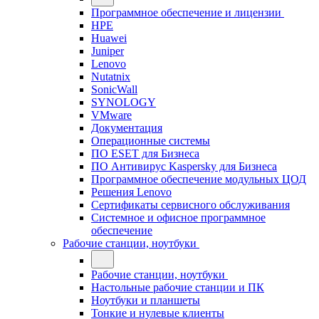
Программное обеспечение и лицензии
HPE
Huawei
Juniper
Lenovo
Nutatnix
SonicWall
SYNOLOGY
VMware
Документация
Операционные системы
ПО ESET для Бизнеса
ПО Антивирус Kaspersky для Бизнеса
Программное обеспечение модульных ЦОД
Решения Lenovo
Сертификаты сервисного обслуживания
Системное и офисное программное
обеспечение
Рабочие станции, ноутбуки
Рабочие станции, ноутбуки
Настольные рабочие станции и ПК
Ноутбуки и планшеты
Тонкие и нулевые клиенты