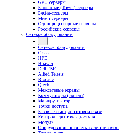
GPU серверы
Башенные (Tower) серверы
Блейд-серверы
Мини-серверы
Однопроцессорные серверы
Российские серверы
Сетевое оборудование
Сетевое оборудование
Cisco
HPE
Huawei
Dell EMC
Allied Telesis
Brocade
Qtech
Межсетевые экраны
Коммутаторы (свитчи)
Маршрутизаторы
Точки доступа
Базовые станции сотовой связи
Контроллеры точек доступа
Модуль
Оборудование оптических линий связи
Транспондеры