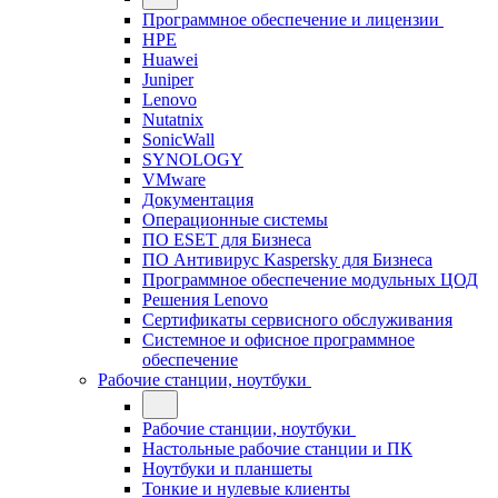
Программное обеспечение и лицензии
HPE
Huawei
Juniper
Lenovo
Nutatnix
SonicWall
SYNOLOGY
VMware
Документация
Операционные системы
ПО ESET для Бизнеса
ПО Антивирус Kaspersky для Бизнеса
Программное обеспечение модульных ЦОД
Решения Lenovo
Сертификаты сервисного обслуживания
Системное и офисное программное
обеспечение
Рабочие станции, ноутбуки
Рабочие станции, ноутбуки
Настольные рабочие станции и ПК
Ноутбуки и планшеты
Тонкие и нулевые клиенты