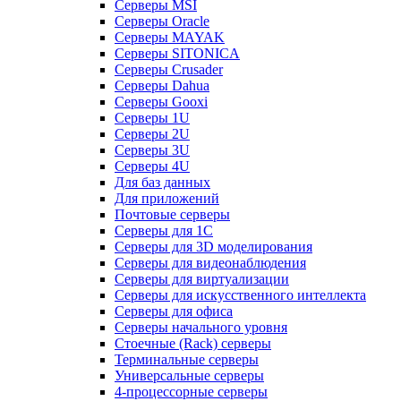
Серверы MSI
Серверы Oracle
Серверы MAYAK
Серверы SITONICA
Серверы Crusader
Серверы Dahua
Серверы Gooxi
Серверы 1U
Серверы 2U
Серверы 3U
Серверы 4U
Для баз данных
Для приложений
Почтовые серверы
Серверы для 1С
Серверы для 3D моделирования
Серверы для видеонаблюдения
Серверы для виртуализации
Серверы для искусственного интеллекта
Серверы для офиса
Серверы начального уровня
Стоечные (Rack) серверы
Терминальные серверы
Универсальные серверы
4-процессорные серверы