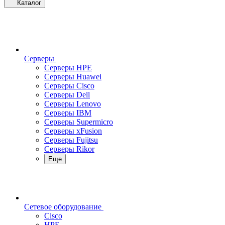
Каталог
Серверы
Серверы HPE
Серверы Huawei
Серверы Cisco
Серверы Dell
Серверы Lenovo
Серверы IBM
Серверы Supermicro
Серверы xFusion
Серверы Fujitsu
Серверы Rikor
Еще
Сетевое оборудование
Cisco
HPE