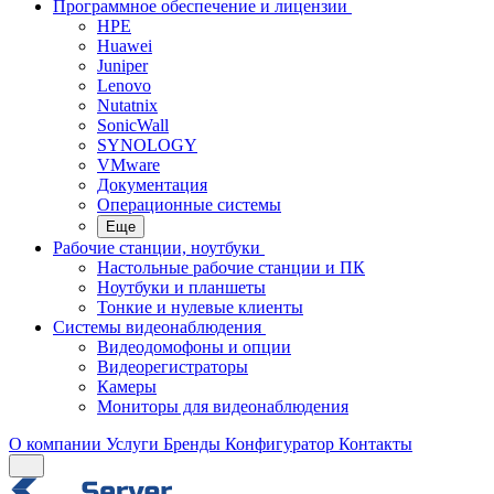
Программное обеспечение и лицензии
HPE
Huawei
Juniper
Lenovo
Nutatnix
SonicWall
SYNOLOGY
VMware
Документация
Операционные системы
Еще
Рабочие станции, ноутбуки
Настольные рабочие станции и ПК
Ноутбуки и планшеты
Тонкие и нулевые клиенты
Системы видеонаблюдения
Видеодомофоны и опции
Видеорегистраторы
Камеры
Мониторы для видеонаблюдения
О компании
Услуги
Бренды
Конфигуратор
Контакты