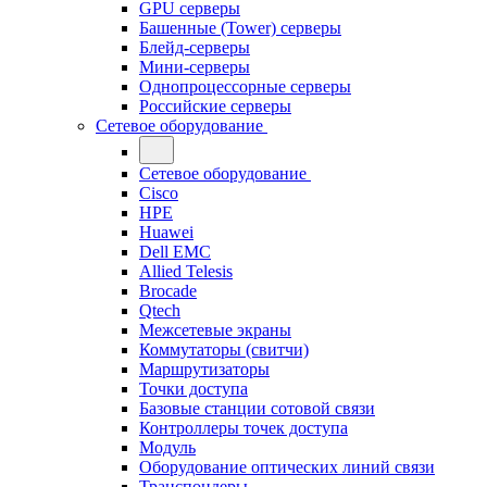
GPU серверы
Башенные (Tower) серверы
Блейд-серверы
Мини-серверы
Однопроцессорные серверы
Российские серверы
Сетевое оборудование
Сетевое оборудование
Cisco
HPE
Huawei
Dell EMC
Allied Telesis
Brocade
Qtech
Межсетевые экраны
Коммутаторы (свитчи)
Маршрутизаторы
Точки доступа
Базовые станции сотовой связи
Контроллеры точек доступа
Модуль
Оборудование оптических линий связи
Транспондеры