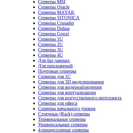
Серверы MSI
Серверы Oracle
Серверы MAYAK
Серверы SITONICA
Серверы Crusader
Серверы Dahua
Серверы Gooxi
Серверы 1U
Серверы 2U
Серверы 3U
Серверы 4U
Для баз данных
Для приложений
Почтовые серверы
Серверы для 1С
Серверы для 3D моделирования
Серверы для видеонаблюдения
Серверы для виртуализации
Серверы для искусственного интеллекта
Серверы для офиса
Серверы начального уровня
Стоечные (Rack) серверы
Терминальные серверы
Универсальные серверы
4-процессорные серверы