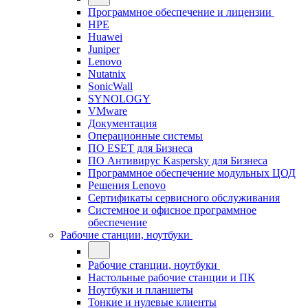
Программное обеспечение и лицензии
HPE
Huawei
Juniper
Lenovo
Nutatnix
SonicWall
SYNOLOGY
VMware
Документация
Операционные системы
ПО ESET для Бизнеса
ПО Антивирус Kaspersky для Бизнеса
Программное обеспечение модульных ЦОД
Решения Lenovo
Сертификаты сервисного обслуживания
Системное и офисное программное
обеспечение
Рабочие станции, ноутбуки
Рабочие станции, ноутбуки
Настольные рабочие станции и ПК
Ноутбуки и планшеты
Тонкие и нулевые клиенты