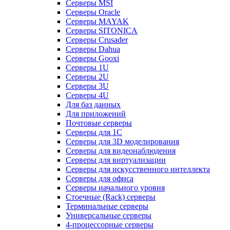
Серверы MSI
Серверы Oracle
Серверы MAYAK
Серверы SITONICA
Серверы Crusader
Серверы Dahua
Серверы Gooxi
Серверы 1U
Серверы 2U
Серверы 3U
Серверы 4U
Для баз данных
Для приложений
Почтовые серверы
Серверы для 1С
Серверы для 3D моделирования
Серверы для видеонаблюдения
Серверы для виртуализации
Серверы для искусственного интеллекта
Серверы для офиса
Серверы начального уровня
Стоечные (Rack) серверы
Терминальные серверы
Универсальные серверы
4-процессорные серверы