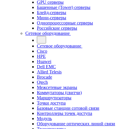
GPU серверы
Башенные (Tower) серверы
Блейд-серверы
Мини-серверы
Однопроцессорные серверы
Российские серверы
Сетевое оборудование
Сетевое оборудование
Cisco
HPE
Huawei
Dell EMC
Allied Telesis
Brocade
Qtech
Межсетевые экраны
Коммутаторы (свитчи)
Маршрутизаторы
Точки доступа
Базовые станции сотовой связи
Контроллеры точек доступа
Модуль
Оборудование оптических линий связи
Транспондеры