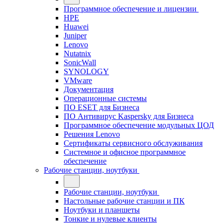
Программное обеспечение и лицензии
HPE
Huawei
Juniper
Lenovo
Nutatnix
SonicWall
SYNOLOGY
VMware
Документация
Операционные системы
ПО ESET для Бизнеса
ПО Антивирус Kaspersky для Бизнеса
Программное обеспечение модульных ЦОД
Решения Lenovo
Сертификаты сервисного обслуживания
Системное и офисное программное
обеспечение
Рабочие станции, ноутбуки
Рабочие станции, ноутбуки
Настольные рабочие станции и ПК
Ноутбуки и планшеты
Тонкие и нулевые клиенты