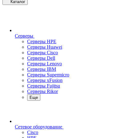
Каталог
Серверы
Серверы HPE
Серверы Huawei
Серверы Cisco
Серверы Dell
Серверы Lenovo
Серверы IBM
Серверы Supermicro
Серверы xFusion
Серверы Fujitsu
Серверы Rikor
Еще
Сетевое оборудование
Cisco
HPE