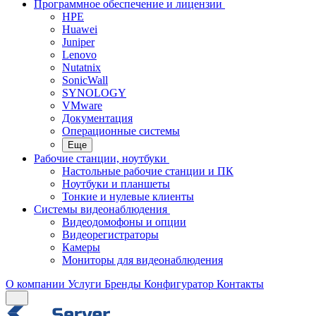
Программное обеспечение и лицензии
HPE
Huawei
Juniper
Lenovo
Nutatnix
SonicWall
SYNOLOGY
VMware
Документация
Операционные системы
Еще
Рабочие станции, ноутбуки
Настольные рабочие станции и ПК
Ноутбуки и планшеты
Тонкие и нулевые клиенты
Системы видеонаблюдения
Видеодомофоны и опции
Видеорегистраторы
Камеры
Мониторы для видеонаблюдения
О компании
Услуги
Бренды
Конфигуратор
Контакты