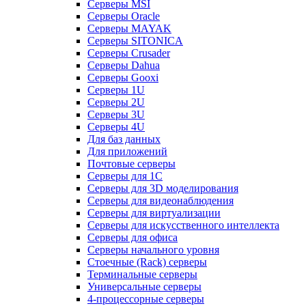
Серверы MSI
Серверы Oracle
Серверы MAYAK
Серверы SITONICA
Серверы Crusader
Серверы Dahua
Серверы Gooxi
Серверы 1U
Серверы 2U
Серверы 3U
Серверы 4U
Для баз данных
Для приложений
Почтовые серверы
Серверы для 1С
Серверы для 3D моделирования
Серверы для видеонаблюдения
Серверы для виртуализации
Серверы для искусственного интеллекта
Серверы для офиса
Серверы начального уровня
Стоечные (Rack) серверы
Терминальные серверы
Универсальные серверы
4-процессорные серверы