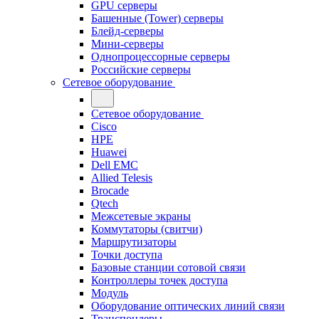
GPU серверы
Башенные (Tower) серверы
Блейд-серверы
Мини-серверы
Однопроцессорные серверы
Российские серверы
Сетевое оборудование
Сетевое оборудование
Cisco
HPE
Huawei
Dell EMC
Allied Telesis
Brocade
Qtech
Межсетевые экраны
Коммутаторы (свитчи)
Маршрутизаторы
Точки доступа
Базовые станции сотовой связи
Контроллеры точек доступа
Модуль
Оборудование оптических линий связи
Транспондеры