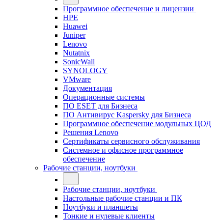
Программное обеспечение и лицензии
HPE
Huawei
Juniper
Lenovo
Nutatnix
SonicWall
SYNOLOGY
VMware
Документация
Операционные системы
ПО ESET для Бизнеса
ПО Антивирус Kaspersky для Бизнеса
Программное обеспечение модульных ЦОД
Решения Lenovo
Сертификаты сервисного обслуживания
Системное и офисное программное
обеспечение
Рабочие станции, ноутбуки
Рабочие станции, ноутбуки
Настольные рабочие станции и ПК
Ноутбуки и планшеты
Тонкие и нулевые клиенты