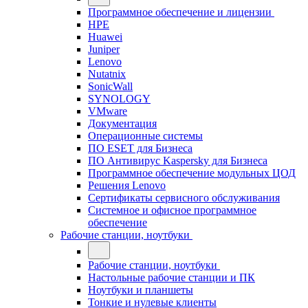
Программное обеспечение и лицензии
HPE
Huawei
Juniper
Lenovo
Nutatnix
SonicWall
SYNOLOGY
VMware
Документация
Операционные системы
ПО ESET для Бизнеса
ПО Антивирус Kaspersky для Бизнеса
Программное обеспечение модульных ЦОД
Решения Lenovo
Сертификаты сервисного обслуживания
Системное и офисное программное
обеспечение
Рабочие станции, ноутбуки
Рабочие станции, ноутбуки
Настольные рабочие станции и ПК
Ноутбуки и планшеты
Тонкие и нулевые клиенты