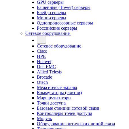
GPU серверы
Башенные (Tower) серверы
Блейд-серверы
Мини-серверы
Однопроцессорные серверы
Российские серверы
Сетевое оборудование
Сетевое оборудование
Cisco
HPE
Huawei
Dell EMC
Allied Telesis
Brocade
Qtech
Межсетевые экраны
Коммутаторы (свитчи)
Маршрутизаторы
Точки доступа
Базовые станции сотовой связи
Контроллеры точек доступа
Модуль
Оборудование оптических линий связи
Транспондеры