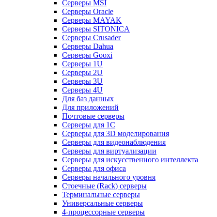
Серверы MSI
Серверы Oracle
Серверы MAYAK
Серверы SITONICA
Серверы Crusader
Серверы Dahua
Серверы Gooxi
Серверы 1U
Серверы 2U
Серверы 3U
Серверы 4U
Для баз данных
Для приложений
Почтовые серверы
Серверы для 1С
Серверы для 3D моделирования
Серверы для видеонаблюдения
Серверы для виртуализации
Серверы для искусственного интеллекта
Серверы для офиса
Серверы начального уровня
Стоечные (Rack) серверы
Терминальные серверы
Универсальные серверы
4-процессорные серверы