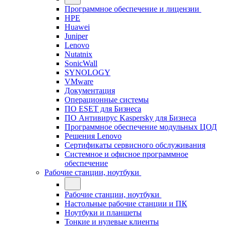
Программное обеспечение и лицензии
HPE
Huawei
Juniper
Lenovo
Nutatnix
SonicWall
SYNOLOGY
VMware
Документация
Операционные системы
ПО ESET для Бизнеса
ПО Антивирус Kaspersky для Бизнеса
Программное обеспечение модульных ЦОД
Решения Lenovo
Сертификаты сервисного обслуживания
Системное и офисное программное
обеспечение
Рабочие станции, ноутбуки
Рабочие станции, ноутбуки
Настольные рабочие станции и ПК
Ноутбуки и планшеты
Тонкие и нулевые клиенты