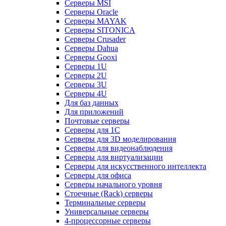
Серверы MSI
Серверы Oracle
Серверы MAYAK
Серверы SITONICA
Серверы Crusader
Серверы Dahua
Серверы Gooxi
Серверы 1U
Серверы 2U
Серверы 3U
Серверы 4U
Для баз данных
Для приложений
Почтовые серверы
Серверы для 1С
Серверы для 3D моделирования
Серверы для видеонаблюдения
Серверы для виртуализации
Серверы для искусственного интеллекта
Серверы для офиса
Серверы начального уровня
Стоечные (Rack) серверы
Терминальные серверы
Универсальные серверы
4-процессорные серверы