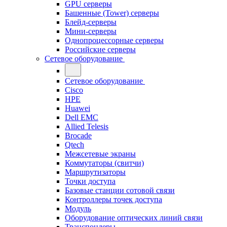
GPU серверы
Башенные (Tower) серверы
Блейд-серверы
Мини-серверы
Однопроцессорные серверы
Российские серверы
Сетевое оборудование
Сетевое оборудование
Cisco
HPE
Huawei
Dell EMC
Allied Telesis
Brocade
Qtech
Межсетевые экраны
Коммутаторы (свитчи)
Маршрутизаторы
Точки доступа
Базовые станции сотовой связи
Контроллеры точек доступа
Модуль
Оборудование оптических линий связи
Транспондеры