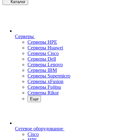
Каталог
Серверы
Серверы HPE
Серверы Huawei
Серверы Cisco
Серверы Dell
Серверы Lenovo
Серверы IBM
Серверы Supermicro
Серверы xFusion
Серверы Fujitsu
Серверы Rikor
Еще
Сетевое оборудование
Cisco
HPE