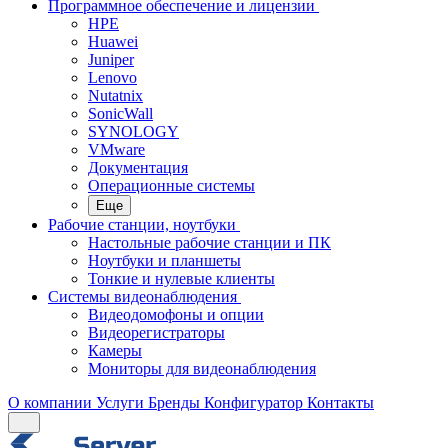
Программное обеспечение и лицензии
HPE
Huawei
Juniper
Lenovo
Nutatnix
SonicWall
SYNOLOGY
VMware
Документация
Операционные системы
Еще
Рабочие станции, ноутбуки
Настольные рабочие станции и ПК
Ноутбуки и планшеты
Тонкие и нулевые клиенты
Системы видеонаблюдения
Видеодомофоны и опции
Видеорегистраторы
Камеры
Мониторы для видеонаблюдения
О компании
Услуги
Бренды
Конфигуратор
Контакты