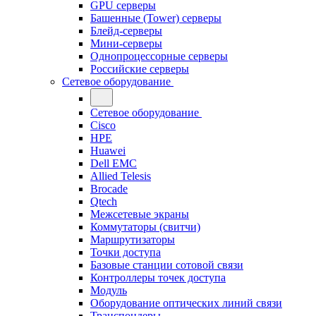
GPU серверы
Башенные (Tower) серверы
Блейд-серверы
Мини-серверы
Однопроцессорные серверы
Российские серверы
Сетевое оборудование
Сетевое оборудование
Cisco
HPE
Huawei
Dell EMC
Allied Telesis
Brocade
Qtech
Межсетевые экраны
Коммутаторы (свитчи)
Маршрутизаторы
Точки доступа
Базовые станции сотовой связи
Контроллеры точек доступа
Модуль
Оборудование оптических линий связи
Транспондеры