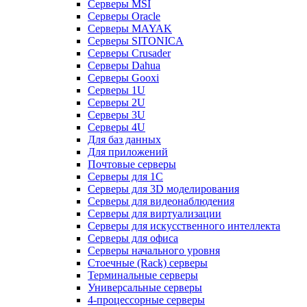
Серверы MSI
Серверы Oracle
Серверы MAYAK
Серверы SITONICA
Серверы Crusader
Серверы Dahua
Серверы Gooxi
Серверы 1U
Серверы 2U
Серверы 3U
Серверы 4U
Для баз данных
Для приложений
Почтовые серверы
Серверы для 1С
Серверы для 3D моделирования
Серверы для видеонаблюдения
Серверы для виртуализации
Серверы для искусственного интеллекта
Серверы для офиса
Серверы начального уровня
Стоечные (Rack) серверы
Терминальные серверы
Универсальные серверы
4-процессорные серверы