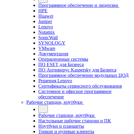
Программное обеспечение и лицензии
HPE
Huawei
Juniper
Lenovo
Nutatnix
SonicWall
SYNOLOGY
VMware
Документация
Операционные системы
ПО ESET для Бизнеса
ПО Антивирус Kaspersky для Бизнеса
Программное обеспечение модульных ЦОД
Решения Lenovo
Сертификаты сервисного обслуживания
Системное и офисное программное
обеспечение
Рабочие станции, ноутбуки
Рабочие станции, ноутбуки
Настольные рабочие станции и ПК
Ноутбуки и планшеты
Тонкие и нулевые клиенты