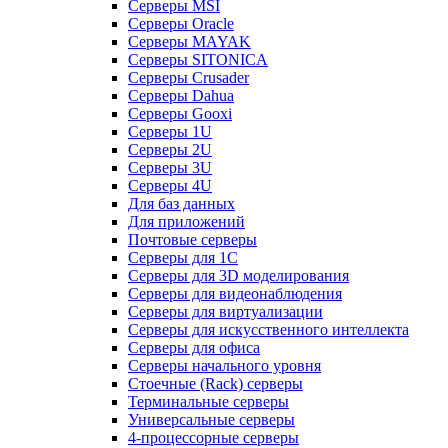
Серверы MSI
Серверы Oracle
Серверы MAYAK
Серверы SITONICA
Серверы Crusader
Серверы Dahua
Серверы Gooxi
Серверы 1U
Серверы 2U
Серверы 3U
Серверы 4U
Для баз данных
Для приложений
Почтовые серверы
Серверы для 1С
Серверы для 3D моделирования
Серверы для видеонаблюдения
Серверы для виртуализации
Серверы для искусственного интеллекта
Серверы для офиса
Серверы начального уровня
Стоечные (Rack) серверы
Терминальные серверы
Универсальные серверы
4-процессорные серверы