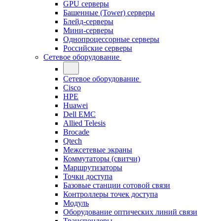
GPU серверы
Башенные (Tower) серверы
Блейд-серверы
Мини-серверы
Однопроцессорные серверы
Российские серверы
Сетевое оборудование
Сетевое оборудование
Cisco
HPE
Huawei
Dell EMC
Allied Telesis
Brocade
Qtech
Межсетевые экраны
Коммутаторы (свитчи)
Маршрутизаторы
Точки доступа
Базовые станции сотовой связи
Контроллеры точек доступа
Модуль
Оборудование оптических линий связи
Транспондеры