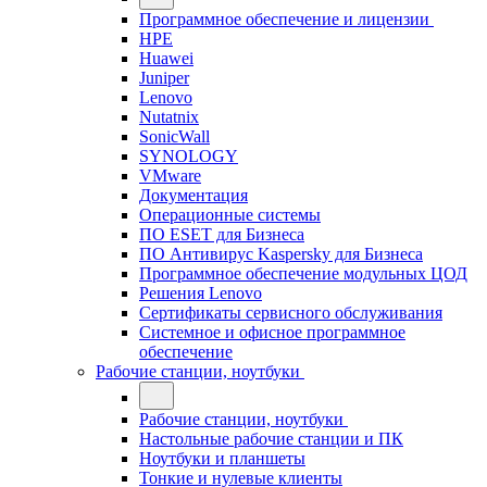
Программное обеспечение и лицензии
HPE
Huawei
Juniper
Lenovo
Nutatnix
SonicWall
SYNOLOGY
VMware
Документация
Операционные системы
ПО ESET для Бизнеса
ПО Антивирус Kaspersky для Бизнеса
Программное обеспечение модульных ЦОД
Решения Lenovo
Сертификаты сервисного обслуживания
Системное и офисное программное
обеспечение
Рабочие станции, ноутбуки
Рабочие станции, ноутбуки
Настольные рабочие станции и ПК
Ноутбуки и планшеты
Тонкие и нулевые клиенты