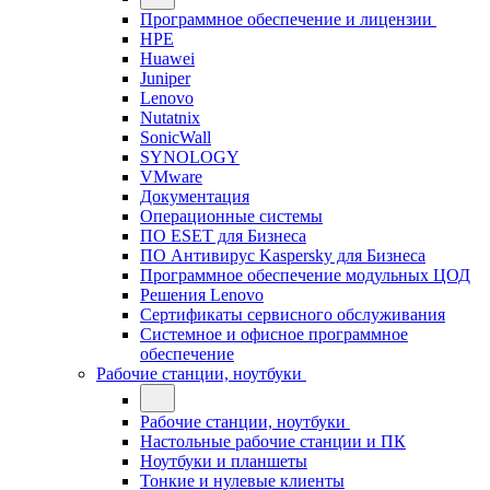
Программное обеспечение и лицензии
HPE
Huawei
Juniper
Lenovo
Nutatnix
SonicWall
SYNOLOGY
VMware
Документация
Операционные системы
ПО ESET для Бизнеса
ПО Антивирус Kaspersky для Бизнеса
Программное обеспечение модульных ЦОД
Решения Lenovo
Сертификаты сервисного обслуживания
Системное и офисное программное
обеспечение
Рабочие станции, ноутбуки
Рабочие станции, ноутбуки
Настольные рабочие станции и ПК
Ноутбуки и планшеты
Тонкие и нулевые клиенты