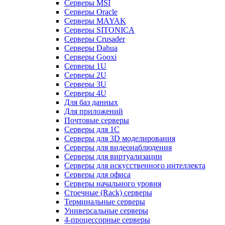
Серверы MSI
Серверы Oracle
Серверы MAYAK
Серверы SITONICA
Серверы Crusader
Серверы Dahua
Серверы Gooxi
Серверы 1U
Серверы 2U
Серверы 3U
Серверы 4U
Для баз данных
Для приложений
Почтовые серверы
Серверы для 1С
Серверы для 3D моделирования
Серверы для видеонаблюдения
Серверы для виртуализации
Серверы для искусственного интеллекта
Серверы для офиса
Серверы начального уровня
Стоечные (Rack) серверы
Терминальные серверы
Универсальные серверы
4-процессорные серверы