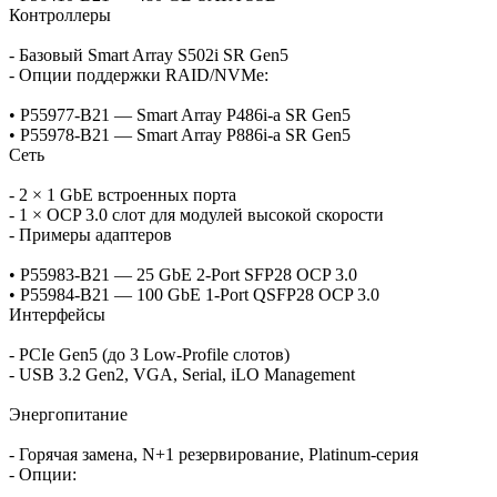
Контроллеры
- Базовый Smart Array S502i SR Gen5
- Опции поддержки RAID/NVMe:
• P55977‑B21 — Smart Array P486i‑a SR Gen5
• P55978‑B21 — Smart Array P886i‑a SR Gen5
Сеть
- 2 × 1 GbE встроенных порта
- 1 × OCP 3.0 слот для модулей высокой скорости
- Примеры адаптеров
• P55983‑B21 — 25 GbE 2‑Port SFP28 OCP 3.0
• P55984‑B21 — 100 GbE 1‑Port QSFP28 OCP 3.0
Интерфейсы
- PCIe Gen5 (до 3 Low‑Profile слотов)
- USB 3.2 Gen2, VGA, Serial, iLO Management
Энергопитание
- Горячая замена, N+1 резервирование, Platinum‑серия
- Опции: