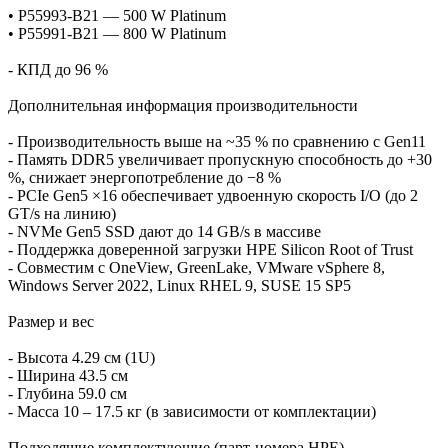
• P55993‑B21 — 500 W Platinum
• P55991‑B21 — 800 W Platinum
- КПД до 96 %
Дополнительная информация производительности
- Производительность выше на ~35 % по сравнению с Gen11
- Память DDR5 увеличивает пропускную способность до +30
%, снижает энергопотребление до −8 %
- PCIe Gen5 ×16 обеспечивает удвоенную скорость I/O (до 2
GT/s на линию)
- NVMe Gen5 SSD дают до 14 GB/s в массиве
- Поддержка доверенной загрузки HPE Silicon Root of Trust
- Совместим с OneView, GreenLake, VMware vSphere 8,
Windows Server 2022, Linux RHEL 9, SUSE 15 SP5
Размер и вес
- Высота 4.29 см (1U)
- Ширина 43.5 см
- Глубина 59.0 см
- Масса 10 – 17.5 кг (в зависимости от комплектации)
Подходящие комплектующие (парт‑номера HPE)