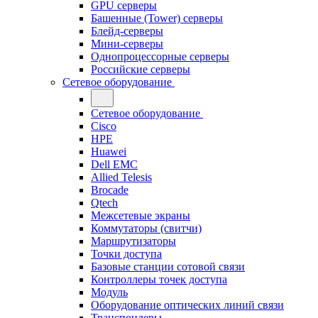
GPU серверы
Башенные (Tower) серверы
Блейд-серверы
Мини-серверы
Однопроцессорные серверы
Российские серверы
Сетевое оборудование
Сетевое оборудование
Cisco
HPE
Huawei
Dell EMC
Allied Telesis
Brocade
Qtech
Межсетевые экраны
Коммутаторы (свитчи)
Маршрутизаторы
Точки доступа
Базовые станции сотовой связи
Контроллеры точек доступа
Модуль
Оборудование оптических линий связи
Транспондеры