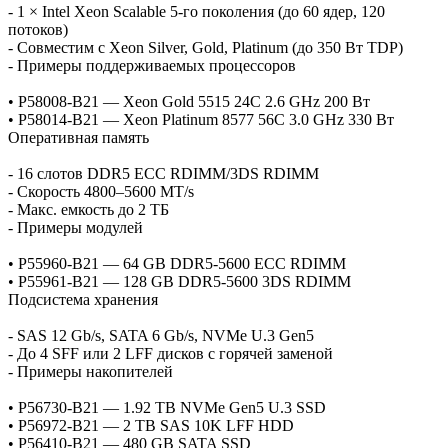
- 1 × Intel Xeon Scalable 5‑го поколения (до 60 ядер, 120
потоков)
- Совместим с Xeon Silver, Gold, Platinum (до 350 Вт TDP)
- Примеры поддерживаемых процессоров
• P58008‑B21 — Xeon Gold 5515 24C 2.6 GHz 200 Вт
• P58014‑B21 — Xeon Platinum 8577 56C 3.0 GHz 330 Вт
Оперативная память
- 16 слотов DDR5 ECC RDIMM/3DS RDIMM
- Скорость 4800–5600 MT/s
- Макс. емкость до 2 ТБ
- Примеры модулей
• P55960‑B21 — 64 GB DDR5‑5600 ECC RDIMM
• P55961‑B21 — 128 GB DDR5‑5600 3DS RDIMM
Подсистема хранения
- SAS 12 Gb/s, SATA 6 Gb/s, NVMe U.3 Gen5
- До 4 SFF или 2 LFF дисков с горячей заменой
- Примеры накопителей
• P56730‑B21 — 1.92 TB NVMe Gen5 U.3 SSD
• P56972‑B21 — 2 TB SAS 10K LFF HDD
• P56410‑B21 — 480 GB SATA SSD