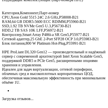
Категория,Компонент,Парт‑номер
CPU,Xeon Gold 5515 24C 2.6 GHz,P58008‑B21
RAM,64 GB DDR5‑5600 ECC RDIMM,P55960‑B21
SSD,1.92 TB NVMe Gen5 U.3,P56730‑B21
HDD,2 TB SAS 10K LFF,P56972‑B21
Контроллер,Smart Array P486i‑a SR Gen5,P55977‑B21
Сетевой адаптер,25 GbE 2‑Port SFP28 OCP 3.0,P55983‑B21
Блок питания,800 W Platinum Hot‑Plug,P55991‑B21
HPE ProLiant DL320 Gen12 — производительный и надёжный
сервер с современной архитектурой Intel Xeon Scalable Gen5,
поддержкой DDR5 и PCIe Gen5, расширенными опциями
хранения и управления.
Идеален для задач виртуализации, сетевой периферии,
облачных сред и высокоплотных корпоративных ЦОД,
обеспечивая максимальную эффективность при минимальном
объёме 1U.
Загрузка отзывов...