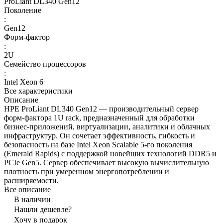
ProLiant DL340 Gen12
Поколение
:
Gen12
Форм-фактор
:
2U
Семейство процессоров
:
Intel Xeon 6
Все характеристики
Описание
HPE ProLiant DL340 Gen12 — производительный сервер
форм‑фактора 1U rack, предназначенный для обработки
бизнес‑приложений, виртуализации, аналитики и облачных
инфраструктур. Он сочетает эффективность, гибкость и
безопасность на базе Intel Xeon Scalable 5‑го поколения
(Emerald Rapids) с поддержкой новейших технологий DDR5 и
PCIe Gen5. Сервер обеспечивает высокую вычислительную
плотность при умеренном энергопотреблении и
расширяемости.
Все описание
В наличии
Нашли дешевле?
Хочу в подарок