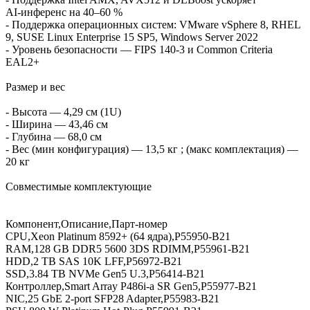
AI‑инференс на 40–60 %
- Поддержка операционных систем: VMware vSphere 8, RHEL
9, SUSE Linux Enterprise 15 SP5, Windows Server 2022
- Уровень безопасности — FIPS 140‑3 и Common Criteria
EAL2+
Размер и вес
- Высота — 4,29 см (1U)
- Ширина — 43,46 см
- Глубина — 68,0 см
- Вес (мин конфигурация) — 13,5 кг ; (макс комплектация) —
20 кг
Совместимые комплектующие
Компонент,Описание,Парт‑номер
CPU,Xeon Platinum 8592+ (64 ядра),P55950‑B21
RAM,128 GB DDR5 5600 3DS RDIMM,P55961‑B21
HDD,2 TB SAS 10K LFF,P56972‑B21
SSD,3.84 TB NVMe Gen5 U.3,P56414‑B21
Контроллер,Smart Array P486i‑a SR Gen5,P55977‑B21
NIC,25 GbE 2‑port SFP28 Adapter,P55983‑B21