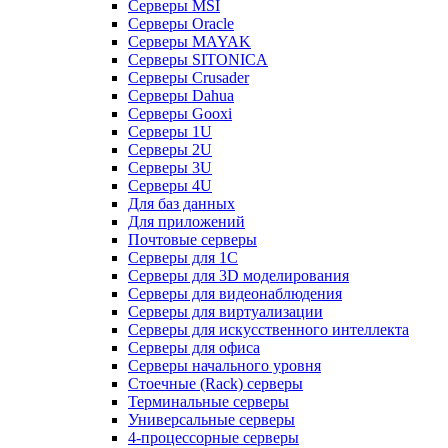
Серверы MSI
Серверы Oracle
Серверы MAYAK
Серверы SITONICA
Серверы Crusader
Серверы Dahua
Серверы Gooxi
Серверы 1U
Серверы 2U
Серверы 3U
Серверы 4U
Для баз данных
Для приложений
Почтовые серверы
Серверы для 1С
Серверы для 3D моделирования
Серверы для видеонаблюдения
Серверы для виртуализации
Серверы для искусственного интеллекта
Серверы для офиса
Серверы начального уровня
Стоечные (Rack) серверы
Терминальные серверы
Универсальные серверы
4-процессорные серверы