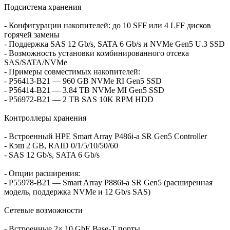
Подсистема хранения
- Конфигурации накопителей: до 10 SFF или 4 LFF дисков
горячей замены
- Поддержка SAS 12 Gb/s, SATA 6 Gb/s и NVMe Gen5 U.3 SSD
- Возможность установки комбинированного отсека
SAS/SATA/NVMe
- Примеры совместимых накопителей:
- P56413‑B21 — 960 GB NVMe RI Gen5 SSD
- P56414‑B21 — 3.84 TB NVMe MI Gen5 SSD
- P56972‑B21 — 2 TB SAS 10K RPM HDD
Контроллеры хранения
- Встроенный HPE Smart Array P486i‑a SR Gen5 Controller
- Кэш 2 GB, RAID 0/1/5/10/50/60
- SAS 12 Gb/s, SATA 6 Gb/s
- Опции расширения:
- P55978‑B21 — Smart Array P886i‑a SR Gen5 (расширенная
модель, поддержка NVMe и 12 Gb/s SAS)
Сетевые возможности
- Встроенные 2× 10 GbE Base‑T порты