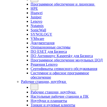
Программное обеспечение и лицензии
HPE
Huawei
Juniper
Lenovo
Nutatnix
SonicWall
SYNOLOGY
VMware
Документация
Операционные системы
ПО ESET для Бизнеса
ПО Антивирус Kaspersky для Бизнеса
Программное обеспечение модульных ЦОД
Решения Lenovo
Сертификаты сервисного обслуживания
Системное и офисное программное
обеспечение
Рабочие станции, ноутбуки
Рабочие станции, ноутбуки
Настольные рабочие станции и ПК
Ноутбуки и планшеты
Тонкие и нулевые клиенты