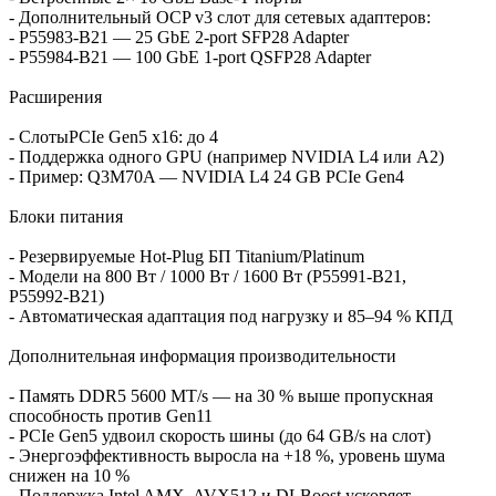
- Дополнительный OCP v3 слот для сетевых адаптеров:
- P55983‑B21 — 25 GbE 2‑port SFP28 Adapter
- P55984‑B21 — 100 GbE 1‑port QSFP28 Adapter
Расширения
- СлотыPCIe Gen5 x16: до 4
- Поддержка одного GPU (например NVIDIA L4 или A2)
- Пример: Q3M70A — NVIDIA L4 24 GB PCIe Gen4
Блоки питания
- Резервируемые Hot‑Plug БП Titanium/Platinum
- Модели на 800 Вт / 1000 Вт / 1600 Вт (P55991‑B21,
P55992‑B21)
- Автоматическая адаптация под нагрузку и 85–94 % КПД
Дополнительная информация производительности
- Память DDR5 5600 MT/s — на 30 % выше пропускная
способность против Gen11
- PCIe Gen5 удвоил скорость шины (до 64 GB/s на слот)
- Энергоэффективность выросла на +18 %, уровень шума
снижен на 10 %
- Поддержка Intel AMX, AVX512 и DLBoost ускоряет