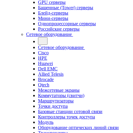
GPU серверы
Башенные (Tower) серверы
Блейд-серверы
Мини-серверы
Однопроцессорные серверы
Российские серверы
Сетевое оборудование
Сетевое оборудование
Cisco
HPE
Huawei
Dell EMC
Allied Telesis
Brocade
Qtech
Межсетевые экраны
Коммутаторы (свитчи)
Маршрутизаторы
Точки доступа
Базовые станции сотовой связи
Контроллеры точек доступа
Модуль
Оборудование оптических линий связи
Транспондеры