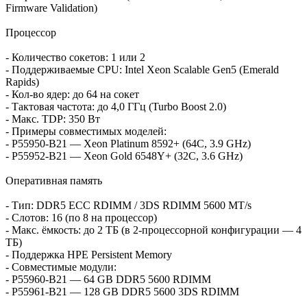
Firmware Validation)
Процессор
- Количество сокетов: 1 или 2
- Поддерживаемые CPU: Intel Xeon Scalable Gen5 (Emerald
Rapids)
- Кол‑во ядер: до 64 на сокет
- Тактовая частота: до 4,0 ГГц (Turbo Boost 2.0)
- Макс. TDP: 350 Вт
- Примеры совместимых моделей:
- P55950‑B21 — Xeon Platinum 8592+ (64C, 3.9 GHz)
- P55952‑B21 — Xeon Gold 6548Y+ (32C, 3.6 GHz)
Оперативная память
- Тип: DDR5 ECC RDIMM / 3DS RDIMM 5600 MT/s
- Слотов: 16 (по 8 на процессор)
- Макс. ёмкость: до 2 ТБ (в 2‑процессорной конфигурации — 4
ТБ)
- Поддержка HPE Persistent Memory
- Совместимые модули:
- P55960‑B21 — 64 GB DDR5 5600 RDIMM
- P55961‑B21 — 128 GB DDR5 5600 3DS RDIMM