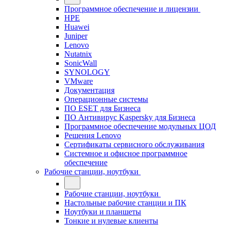
Программное обеспечение и лицензии
HPE
Huawei
Juniper
Lenovo
Nutatnix
SonicWall
SYNOLOGY
VMware
Документация
Операционные системы
ПО ESET для Бизнеса
ПО Антивирус Kaspersky для Бизнеса
Программное обеспечение модульных ЦОД
Решения Lenovo
Сертификаты сервисного обслуживания
Системное и офисное программное
обеспечение
Рабочие станции, ноутбуки
Рабочие станции, ноутбуки
Настольные рабочие станции и ПК
Ноутбуки и планшеты
Тонкие и нулевые клиенты