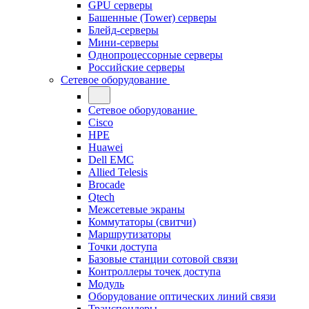
GPU серверы
Башенные (Tower) серверы
Блейд-серверы
Мини-серверы
Однопроцессорные серверы
Российские серверы
Сетевое оборудование
Сетевое оборудование
Cisco
HPE
Huawei
Dell EMC
Allied Telesis
Brocade
Qtech
Межсетевые экраны
Коммутаторы (свитчи)
Маршрутизаторы
Точки доступа
Базовые станции сотовой связи
Контроллеры точек доступа
Модуль
Оборудование оптических линий связи
Транспондеры