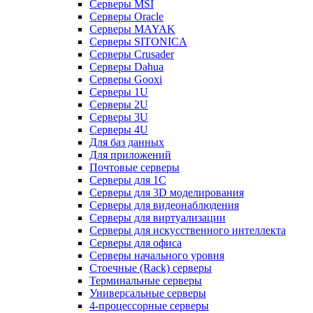
Серверы MSI
Серверы Oracle
Серверы MAYAK
Серверы SITONICA
Серверы Crusader
Серверы Dahua
Серверы Gooxi
Серверы 1U
Серверы 2U
Серверы 3U
Серверы 4U
Для баз данных
Для приложений
Почтовые серверы
Серверы для 1С
Серверы для 3D моделирования
Серверы для видеонаблюдения
Серверы для виртуализации
Серверы для искусственного интеллекта
Серверы для офиса
Серверы начального уровня
Стоечные (Rack) серверы
Терминальные серверы
Универсальные серверы
4-процессорные серверы