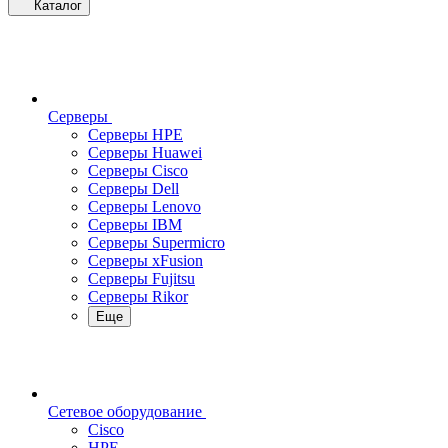
Каталог
Серверы
Серверы HPE
Серверы Huawei
Серверы Cisco
Серверы Dell
Серверы Lenovo
Серверы IBM
Серверы Supermicro
Серверы xFusion
Серверы Fujitsu
Серверы Rikor
Еще
Сетевое оборудование
Cisco
HPE