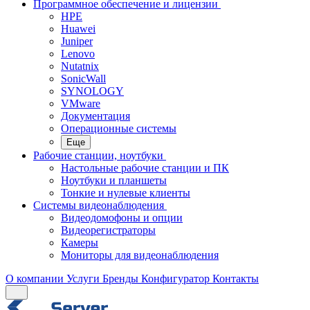
Программное обеспечение и лицензии
HPE
Huawei
Juniper
Lenovo
Nutatnix
SonicWall
SYNOLOGY
VMware
Документация
Операционные системы
Еще
Рабочие станции, ноутбуки
Настольные рабочие станции и ПК
Ноутбуки и планшеты
Тонкие и нулевые клиенты
Системы видеонаблюдения
Видеодомофоны и опции
Видеорегистраторы
Камеры
Мониторы для видеонаблюдения
О компании
Услуги
Бренды
Конфигуратор
Контакты