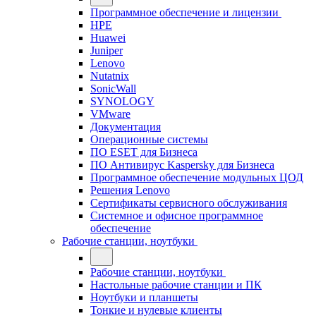
Программное обеспечение и лицензии
HPE
Huawei
Juniper
Lenovo
Nutatnix
SonicWall
SYNOLOGY
VMware
Документация
Операционные системы
ПО ESET для Бизнеса
ПО Антивирус Kaspersky для Бизнеса
Программное обеспечение модульных ЦОД
Решения Lenovo
Сертификаты сервисного обслуживания
Системное и офисное программное
обеспечение
Рабочие станции, ноутбуки
Рабочие станции, ноутбуки
Настольные рабочие станции и ПК
Ноутбуки и планшеты
Тонкие и нулевые клиенты