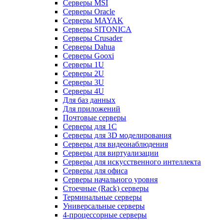
Серверы MSI
Серверы Oracle
Серверы MAYAK
Серверы SITONICA
Серверы Crusader
Серверы Dahua
Серверы Gooxi
Серверы 1U
Серверы 2U
Серверы 3U
Серверы 4U
Для баз данных
Для приложений
Почтовые серверы
Серверы для 1С
Серверы для 3D моделирования
Серверы для видеонаблюдения
Серверы для виртуализации
Серверы для искусственного интеллекта
Серверы для офиса
Серверы начального уровня
Стоечные (Rack) серверы
Терминальные серверы
Универсальные серверы
4-процессорные серверы