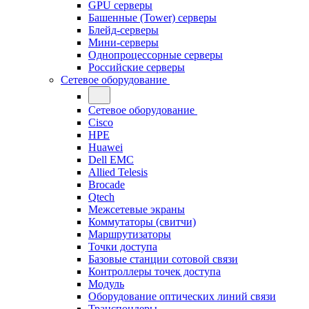
GPU серверы
Башенные (Tower) серверы
Блейд-серверы
Мини-серверы
Однопроцессорные серверы
Российские серверы
Сетевое оборудование
Сетевое оборудование
Cisco
HPE
Huawei
Dell EMC
Allied Telesis
Brocade
Qtech
Межсетевые экраны
Коммутаторы (свитчи)
Маршрутизаторы
Точки доступа
Базовые станции сотовой связи
Контроллеры точек доступа
Модуль
Оборудование оптических линий связи
Транспондеры