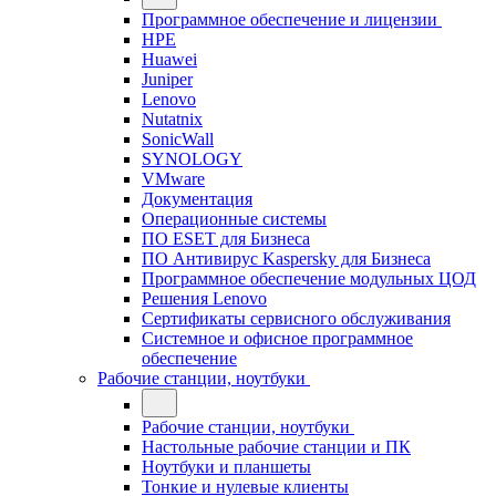
Программное обеспечение и лицензии
HPE
Huawei
Juniper
Lenovo
Nutatnix
SonicWall
SYNOLOGY
VMware
Документация
Операционные системы
ПО ESET для Бизнеса
ПО Антивирус Kaspersky для Бизнеса
Программное обеспечение модульных ЦОД
Решения Lenovo
Сертификаты сервисного обслуживания
Системное и офисное программное
обеспечение
Рабочие станции, ноутбуки
Рабочие станции, ноутбуки
Настольные рабочие станции и ПК
Ноутбуки и планшеты
Тонкие и нулевые клиенты