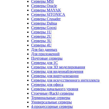
Серверы MSI
Серверы Oracle
Серверы MAYAK
Серверы SITONICA
Серверы Crusader
Серверы Dahua
Серверы Gooxi
Серверы 1U
Серверы 2U
Серверы 3U
Серверы 4U
Для баз данных
Для приложений
Почтовые серверы
Серверы для 1С
Серверы для 3D моделирования
Серверы для видеонаблюдения
Серверы для виртуализации
Серверы для искусственного интеллекта
Серверы для офиса
Серверы начального уровня
Стоечные (Rack) серверы
Терминальные серверы
Универсальные серверы
4-процессорные серверы