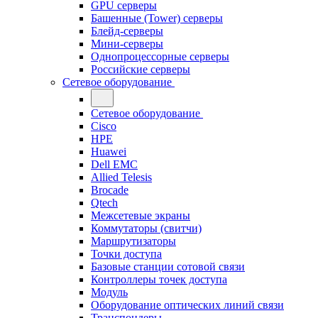
GPU серверы
Башенные (Tower) серверы
Блейд-серверы
Мини-серверы
Однопроцессорные серверы
Российские серверы
Сетевое оборудование
Сетевое оборудование
Cisco
HPE
Huawei
Dell EMC
Allied Telesis
Brocade
Qtech
Межсетевые экраны
Коммутаторы (свитчи)
Маршрутизаторы
Точки доступа
Базовые станции сотовой связи
Контроллеры точек доступа
Модуль
Оборудование оптических линий связи
Транспондеры