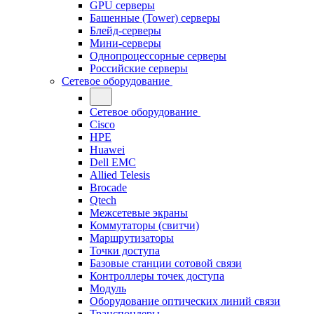
GPU серверы
Башенные (Tower) серверы
Блейд-серверы
Мини-серверы
Однопроцессорные серверы
Российские серверы
Сетевое оборудование
Сетевое оборудование
Cisco
HPE
Huawei
Dell EMC
Allied Telesis
Brocade
Qtech
Межсетевые экраны
Коммутаторы (свитчи)
Маршрутизаторы
Точки доступа
Базовые станции сотовой связи
Контроллеры точек доступа
Модуль
Оборудование оптических линий связи
Транспондеры