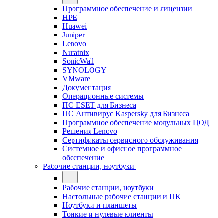
Программное обеспечение и лицензии
HPE
Huawei
Juniper
Lenovo
Nutatnix
SonicWall
SYNOLOGY
VMware
Документация
Операционные системы
ПО ESET для Бизнеса
ПО Антивирус Kaspersky для Бизнеса
Программное обеспечение модульных ЦОД
Решения Lenovo
Сертификаты сервисного обслуживания
Системное и офисное программное
обеспечение
Рабочие станции, ноутбуки
Рабочие станции, ноутбуки
Настольные рабочие станции и ПК
Ноутбуки и планшеты
Тонкие и нулевые клиенты