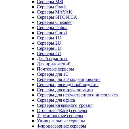
Серверы MSI
Серверы Oracle
Серверы MAYAK
Серверы SITONICA
Серверы Crusader
Серверы Dahua
Серверы Gooxi
Серверы 1U
Серверы 2U
Серверы 3U
Серверы 4U
Для баз данных
Для приложений
Почтовые серверы
Серверы для 1С
Серверы для 3D моделирования
Серверы для видеонаблюдения
Серверы для виртуализации
Серверы для искусственного интеллекта
Серверы для офиса
Серверы начального уровня
Стоечные (Rack) серверы
Терминальные серверы
Универсальные серверы
4-процессорные серверы