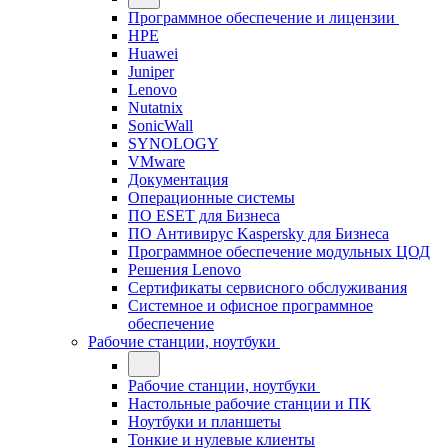
Программное обеспечение и лицензии
HPE
Huawei
Juniper
Lenovo
Nutatnix
SonicWall
SYNOLOGY
VMware
Документация
Операционные системы
ПО ESET для Бизнеса
ПО Антивирус Kaspersky для Бизнеса
Программное обеспечение модульных ЦОД
Решения Lenovo
Сертификаты сервисного обслуживания
Системное и офисное программное
обеспечение
Рабочие станции, ноутбуки
Рабочие станции, ноутбуки
Настольные рабочие станции и ПК
Ноутбуки и планшеты
Тонкие и нулевые клиенты