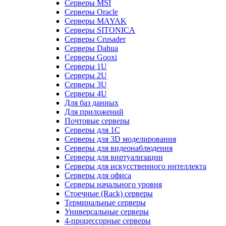
Серверы MSI
Серверы Oracle
Серверы MAYAK
Серверы SITONICA
Серверы Crusader
Серверы Dahua
Серверы Gooxi
Серверы 1U
Серверы 2U
Серверы 3U
Серверы 4U
Для баз данных
Для приложений
Почтовые серверы
Серверы для 1С
Серверы для 3D моделирования
Серверы для видеонаблюдения
Серверы для виртуализации
Серверы для искусственного интеллекта
Серверы для офиса
Серверы начального уровня
Стоечные (Rack) серверы
Терминальные серверы
Универсальные серверы
4-процессорные серверы