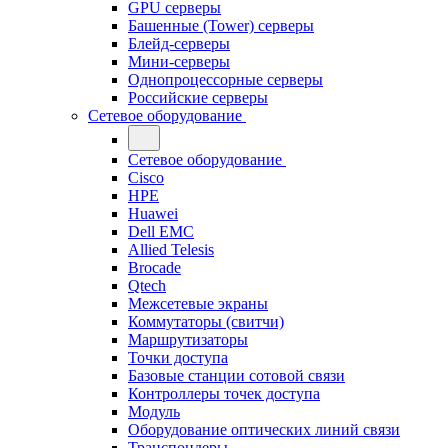
GPU серверы
Башенные (Tower) серверы
Блейд-серверы
Мини-серверы
Однопроцессорные серверы
Российские серверы
Сетевое оборудование
Сетевое оборудование
Cisco
HPE
Huawei
Dell EMC
Allied Telesis
Brocade
Qtech
Межсетевые экраны
Коммутаторы (свитчи)
Маршрутизаторы
Точки доступа
Базовые станции сотовой связи
Контроллеры точек доступа
Модуль
Оборудование оптических линий связи
Транспондеры