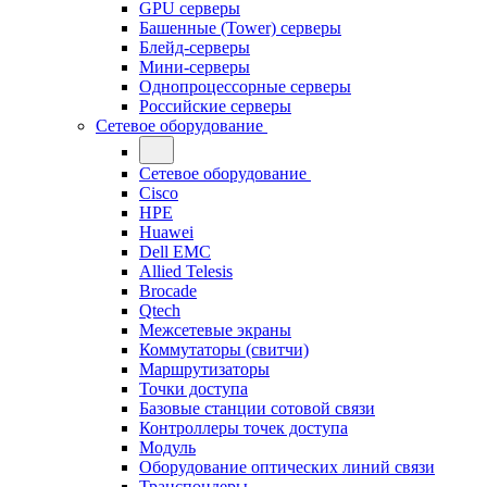
GPU серверы
Башенные (Tower) серверы
Блейд-серверы
Мини-серверы
Однопроцессорные серверы
Российские серверы
Сетевое оборудование
Сетевое оборудование
Cisco
HPE
Huawei
Dell EMC
Allied Telesis
Brocade
Qtech
Межсетевые экраны
Коммутаторы (свитчи)
Маршрутизаторы
Точки доступа
Базовые станции сотовой связи
Контроллеры точек доступа
Модуль
Оборудование оптических линий связи
Транспондеры