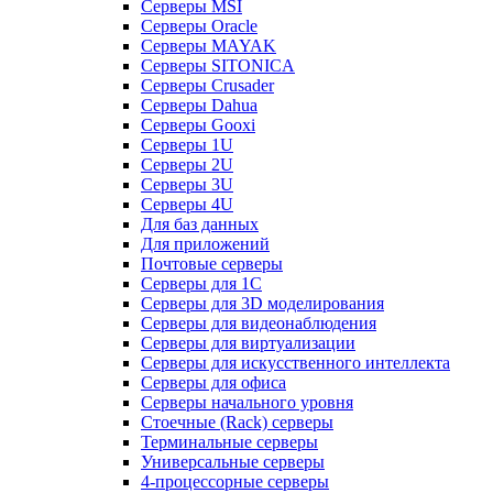
Серверы MSI
Серверы Oracle
Серверы MAYAK
Серверы SITONICA
Серверы Crusader
Серверы Dahua
Серверы Gooxi
Серверы 1U
Серверы 2U
Серверы 3U
Серверы 4U
Для баз данных
Для приложений
Почтовые серверы
Серверы для 1С
Серверы для 3D моделирования
Серверы для видеонаблюдения
Серверы для виртуализации
Серверы для искусственного интеллекта
Серверы для офиса
Серверы начального уровня
Стоечные (Rack) серверы
Терминальные серверы
Универсальные серверы
4-процессорные серверы