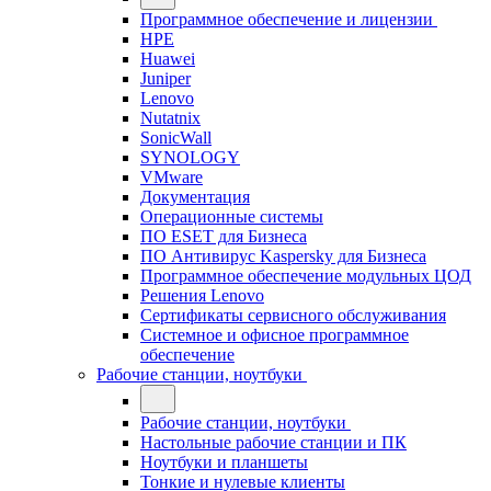
Программное обеспечение и лицензии
HPE
Huawei
Juniper
Lenovo
Nutatnix
SonicWall
SYNOLOGY
VMware
Документация
Операционные системы
ПО ESET для Бизнеса
ПО Антивирус Kaspersky для Бизнеса
Программное обеспечение модульных ЦОД
Решения Lenovo
Сертификаты сервисного обслуживания
Системное и офисное программное
обеспечение
Рабочие станции, ноутбуки
Рабочие станции, ноутбуки
Настольные рабочие станции и ПК
Ноутбуки и планшеты
Тонкие и нулевые клиенты