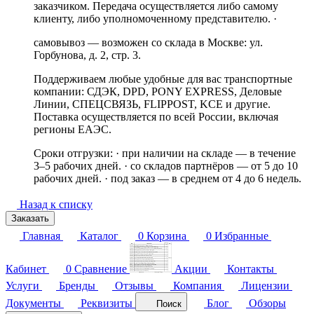
заказчиком. Передача осуществляется либо самому
клиенту, либо уполномоченному представителю. ·
самовывоз — возможен со склада в Москве: ул.
Горбунова, д. 2, стр. 3.
Поддерживаем любые удобные для вас транспортные
компании: СДЭК, DPD, PONY EXPRESS, Деловые
Линии, СПЕЦСВЯЗЬ, FLIPPOST, KCE и другие.
Поставка осуществляется по всей России, включая
регионы ЕАЭС.
Сроки отгрузки: · при наличии на складе — в течение
3–5 рабочих дней. · со складов партнёров — от 5 до 10
рабочих дней. · под заказ — в среднем от 4 до 6 недель.
Назад к списку
Заказать
Главная
Каталог
0
Корзина
0
Избранные
Кабинет
0
Сравнение
Акции
Контакты
Услуги
Бренды
Отзывы
Компания
Лицензии
Документы
Реквизиты
Блог
Обзоры
Поиск