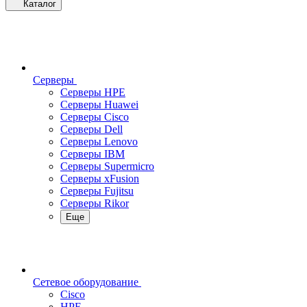
Каталог
Серверы
Серверы HPE
Серверы Huawei
Серверы Cisco
Серверы Dell
Серверы Lenovo
Серверы IBM
Серверы Supermicro
Серверы xFusion
Серверы Fujitsu
Серверы Rikor
Еще
Сетевое оборудование
Cisco
HPE