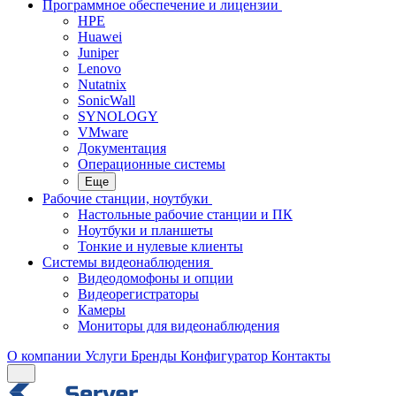
Программное обеспечение и лицензии
HPE
Huawei
Juniper
Lenovo
Nutatnix
SonicWall
SYNOLOGY
VMware
Документация
Операционные системы
Еще
Рабочие станции, ноутбуки
Настольные рабочие станции и ПК
Ноутбуки и планшеты
Тонкие и нулевые клиенты
Системы видеонаблюдения
Видеодомофоны и опции
Видеорегистраторы
Камеры
Мониторы для видеонаблюдения
О компании
Услуги
Бренды
Конфигуратор
Контакты