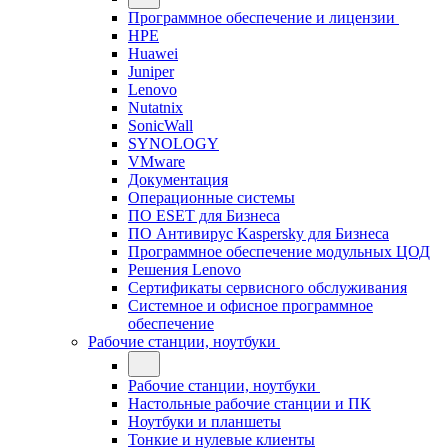
Программное обеспечение и лицензии
HPE
Huawei
Juniper
Lenovo
Nutatnix
SonicWall
SYNOLOGY
VMware
Документация
Операционные системы
ПО ESET для Бизнеса
ПО Антивирус Kaspersky для Бизнеса
Программное обеспечение модульных ЦОД
Решения Lenovo
Сертификаты сервисного обслуживания
Системное и офисное программное
обеспечение
Рабочие станции, ноутбуки
Рабочие станции, ноутбуки
Настольные рабочие станции и ПК
Ноутбуки и планшеты
Тонкие и нулевые клиенты