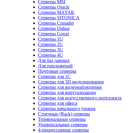
Серверы MSI
Серверы Oracle
Серверы MAYAK
Серверы SITONICA
Серверы Crusader
Серверы Dahua
Серверы Gooxi
Серверы 1U
Серверы 2U
Серверы 3U
Серверы 4U
Для баз данных
Для приложений
Почтовые серверы
Серверы для 1С
Серверы для 3D моделирования
Серверы для видеонаблюдения
Серверы для виртуализации
Серверы для искусственного интеллекта
Серверы для офиса
Серверы начального уровня
Стоечные (Rack) серверы
Терминальные серверы
Универсальные серверы
4-процессорные серверы