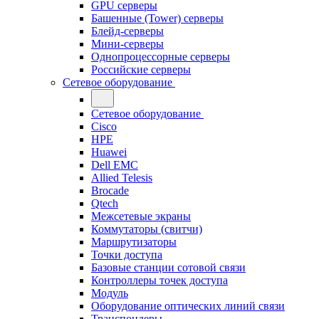
GPU серверы
Башенные (Tower) серверы
Блейд-серверы
Мини-серверы
Однопроцессорные серверы
Российские серверы
Сетевое оборудование
Сетевое оборудование
Cisco
HPE
Huawei
Dell EMC
Allied Telesis
Brocade
Qtech
Межсетевые экраны
Коммутаторы (свитчи)
Маршрутизаторы
Точки доступа
Базовые станции сотовой связи
Контроллеры точек доступа
Модуль
Оборудование оптических линий связи
Транспондеры