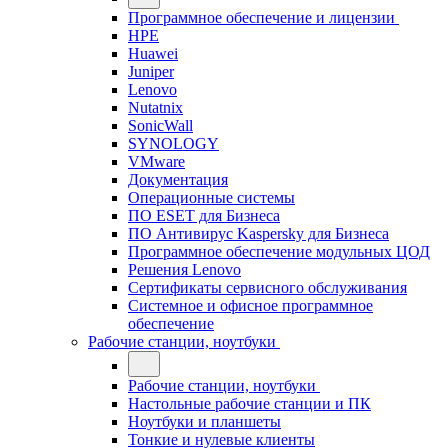
Программное обеспечение и лицензии
HPE
Huawei
Juniper
Lenovo
Nutatnix
SonicWall
SYNOLOGY
VMware
Документация
Операционные системы
ПО ESET для Бизнеса
ПО Антивирус Kaspersky для Бизнеса
Программное обеспечение модульных ЦОД
Решения Lenovo
Сертификаты сервисного обслуживания
Системное и офисное программное
обеспечение
Рабочие станции, ноутбуки
Рабочие станции, ноутбуки
Настольные рабочие станции и ПК
Ноутбуки и планшеты
Тонкие и нулевые клиенты