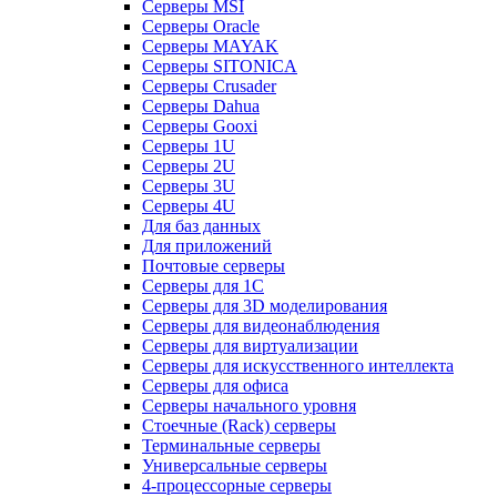
Серверы MSI
Серверы Oracle
Серверы MAYAK
Серверы SITONICA
Серверы Crusader
Серверы Dahua
Серверы Gooxi
Серверы 1U
Серверы 2U
Серверы 3U
Серверы 4U
Для баз данных
Для приложений
Почтовые серверы
Серверы для 1С
Серверы для 3D моделирования
Серверы для видеонаблюдения
Серверы для виртуализации
Серверы для искусственного интеллекта
Серверы для офиса
Серверы начального уровня
Стоечные (Rack) серверы
Терминальные серверы
Универсальные серверы
4-процессорные серверы