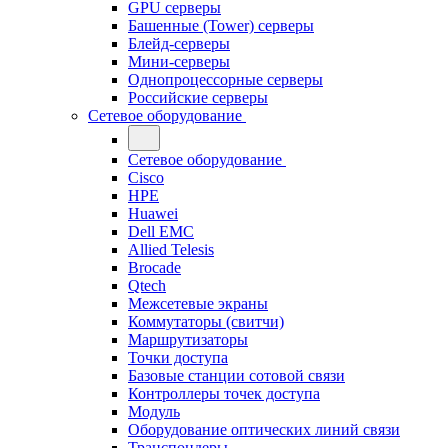
GPU серверы
Башенные (Tower) серверы
Блейд-серверы
Мини-серверы
Однопроцессорные серверы
Российские серверы
Сетевое оборудование
Сетевое оборудование
Cisco
HPE
Huawei
Dell EMC
Allied Telesis
Brocade
Qtech
Межсетевые экраны
Коммутаторы (свитчи)
Маршрутизаторы
Точки доступа
Базовые станции сотовой связи
Контроллеры точек доступа
Модуль
Оборудование оптических линий связи
Транспондеры