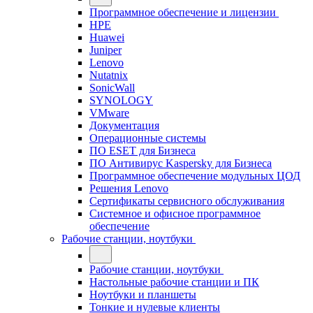
Программное обеспечение и лицензии
HPE
Huawei
Juniper
Lenovo
Nutatnix
SonicWall
SYNOLOGY
VMware
Документация
Операционные системы
ПО ESET для Бизнеса
ПО Антивирус Kaspersky для Бизнеса
Программное обеспечение модульных ЦОД
Решения Lenovo
Сертификаты сервисного обслуживания
Системное и офисное программное
обеспечение
Рабочие станции, ноутбуки
Рабочие станции, ноутбуки
Настольные рабочие станции и ПК
Ноутбуки и планшеты
Тонкие и нулевые клиенты