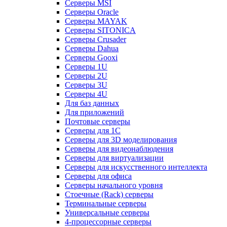
Серверы MSI
Серверы Oracle
Серверы MAYAK
Серверы SITONICA
Серверы Crusader
Серверы Dahua
Серверы Gooxi
Серверы 1U
Серверы 2U
Серверы 3U
Серверы 4U
Для баз данных
Для приложений
Почтовые серверы
Серверы для 1С
Серверы для 3D моделирования
Серверы для видеонаблюдения
Серверы для виртуализации
Серверы для искусственного интеллекта
Серверы для офиса
Серверы начального уровня
Стоечные (Rack) серверы
Терминальные серверы
Универсальные серверы
4-процессорные серверы