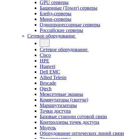
GPU серверы
Башенные (Tower) серверы
Блейд-серверы
Мини-серверы
Однопроцессорные серверы
Российские серверы
Сетевое оборудование
Сетевое оборудование
Cisco
HPE
Huawei
Dell EMC
Allied Telesis
Brocade
Qtech
Межсетевые экраны
Коммутаторы (свитчи)
Маршрутизаторы
Точки доступа
Базовые станции сотовой связи
Контроллеры точек доступа
Модуль
Оборудование оптических линий связи
Транспондеры