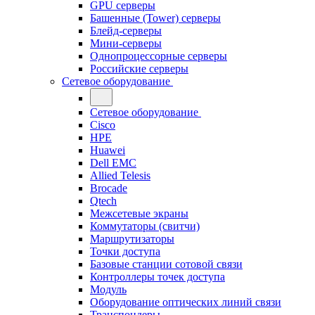
GPU серверы
Башенные (Tower) серверы
Блейд-серверы
Мини-серверы
Однопроцессорные серверы
Российские серверы
Сетевое оборудование
Сетевое оборудование
Cisco
HPE
Huawei
Dell EMC
Allied Telesis
Brocade
Qtech
Межсетевые экраны
Коммутаторы (свитчи)
Маршрутизаторы
Точки доступа
Базовые станции сотовой связи
Контроллеры точек доступа
Модуль
Оборудование оптических линий связи
Транспондеры