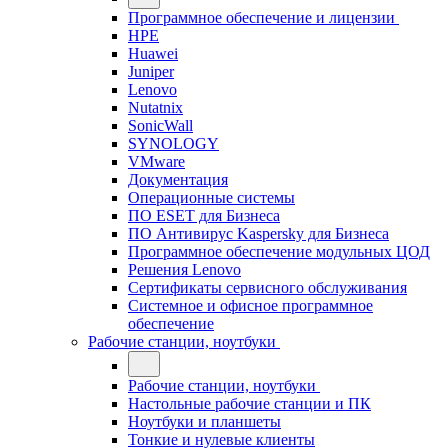
Программное обеспечение и лицензии
HPE
Huawei
Juniper
Lenovo
Nutatnix
SonicWall
SYNOLOGY
VMware
Документация
Операционные системы
ПО ESET для Бизнеса
ПО Антивирус Kaspersky для Бизнеса
Программное обеспечение модульных ЦОД
Решения Lenovo
Сертификаты сервисного обслуживания
Системное и офисное программное
обеспечение
Рабочие станции, ноутбуки
Рабочие станции, ноутбуки
Настольные рабочие станции и ПК
Ноутбуки и планшеты
Тонкие и нулевые клиенты