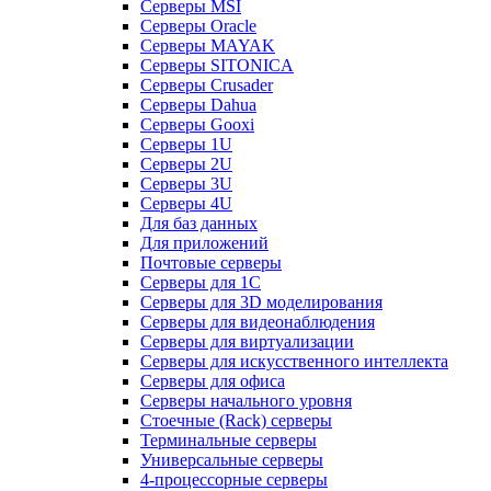
Серверы MSI
Серверы Oracle
Серверы MAYAK
Серверы SITONICA
Серверы Crusader
Серверы Dahua
Серверы Gooxi
Серверы 1U
Серверы 2U
Серверы 3U
Серверы 4U
Для баз данных
Для приложений
Почтовые серверы
Серверы для 1С
Серверы для 3D моделирования
Серверы для видеонаблюдения
Серверы для виртуализации
Серверы для искусственного интеллекта
Серверы для офиса
Серверы начального уровня
Стоечные (Rack) серверы
Терминальные серверы
Универсальные серверы
4-процессорные серверы