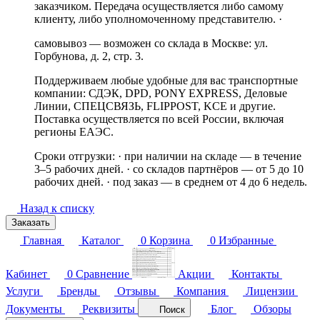
заказчиком. Передача осуществляется либо самому
клиенту, либо уполномоченному представителю. ·
самовывоз — возможен со склада в Москве: ул.
Горбунова, д. 2, стр. 3.
Поддерживаем любые удобные для вас транспортные
компании: СДЭК, DPD, PONY EXPRESS, Деловые
Линии, СПЕЦСВЯЗЬ, FLIPPOST, KCE и другие.
Поставка осуществляется по всей России, включая
регионы ЕАЭС.
Сроки отгрузки: · при наличии на складе — в течение
3–5 рабочих дней. · со складов партнёров — от 5 до 10
рабочих дней. · под заказ — в среднем от 4 до 6 недель.
Назад к списку
Заказать
Главная
Каталог
0
Корзина
0
Избранные
Кабинет
0
Сравнение
Акции
Контакты
Услуги
Бренды
Отзывы
Компания
Лицензии
Документы
Реквизиты
Блог
Обзоры
Поиск