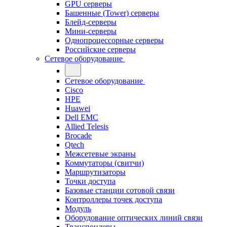
GPU серверы
Башенные (Tower) серверы
Блейд-серверы
Мини-серверы
Однопроцессорные серверы
Российские серверы
Сетевое оборудование
Сетевое оборудование
Cisco
HPE
Huawei
Dell EMC
Allied Telesis
Brocade
Qtech
Межсетевые экраны
Коммутаторы (свитчи)
Маршрутизаторы
Точки доступа
Базовые станции сотовой связи
Контроллеры точек доступа
Модуль
Оборудование оптических линий связи
Транспондеры