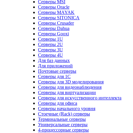
Серверы MSI
Серверы Oracle
Серверы MAYAK
Серверы SITONICA
Серверы Crusader
Серверы Dahua
Серверы Gooxi
Серверы 1U
Серверы 2U
Серверы 3U
Серверы 4U
Для баз данных
Для приложений
Почтовые серверы
Серверы для 1С
Серверы для 3D моделирования
Серверы для видеонаблюдения
Серверы для виртуализации
Серверы для искусственного интеллекта
Серверы для офиса
Серверы начального уровня
Стоечные (Rack) серверы
Терминальные серверы
Универсальные серверы
4-процессорные серверы