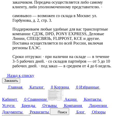
заказчиком. Передача осуществляется либо самому
клиенту, либо уполномоченному представителю. ·
самовывоз — возможен со склада в Москве: ул.
Горбунова, д. 2, стр. 3.
Поддерживаем любые удобные для вас транспортные
компании: СДЭК, DPD, PONY EXPRESS, Деловые
Линии, СПЕЦСВЯЗЬ, FLIPPOST, KCE и другие.
Поставка осуществляется по всей России, включая
регионы ЕАЭС.
Сроки отгрузки: · при наличии на складе — в течение
3–5 рабочих дней. · со складов партнёров — от 5 до 10
рабочих дней. · под заказ — в среднем от 4 до 6 недель.
Назад к списку
Заказать
Главная
Каталог
0
Корзина
0
Избранные
Кабинет
0
Сравнение
Акции
Контакты
Услуги
Бренды
Отзывы
Компания
Лицензии
Документы
Реквизиты
Блог
Обзоры
Поиск