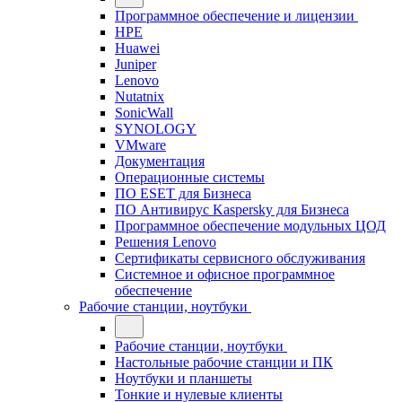
Программное обеспечение и лицензии
HPE
Huawei
Juniper
Lenovo
Nutatnix
SonicWall
SYNOLOGY
VMware
Документация
Операционные системы
ПО ESET для Бизнеса
ПО Антивирус Kaspersky для Бизнеса
Программное обеспечение модульных ЦОД
Решения Lenovo
Сертификаты сервисного обслуживания
Системное и офисное программное
обеспечение
Рабочие станции, ноутбуки
Рабочие станции, ноутбуки
Настольные рабочие станции и ПК
Ноутбуки и планшеты
Тонкие и нулевые клиенты