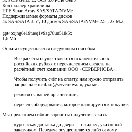
3x PCIe Gen5, 2x OCP 3.0 PCIe Gen5
Контроллер хранилища
HPE Smart Array SAS/SATA/NVMe
Поддерживаемые форматы дисков
4x SAS/SATA 3.5", 10 дисков SAS/SATA/NVMe 2.5", 2x M.2
gpt4oxjng6e19tueq1v9ag78uu51ik5x
1,6 Мб
Оплата осуществляется следующим способом :
Все расчёты осуществляются исключительно в
российских рублях с перечислением средств на
расчётный счёт компании ООО «СЕРВЕРНОВА».
Чтобы получить счёт на оплату, нам нужно отправить
запрос на e-mail: sn@servernova.ru, указав:
реквизиты вашей организации;
перечень оборудования, которое планируется к покупке.
Мы предлагаем гибкие варианты получения заказа:
курьерская доставка до двери — на адрес, указанный
заказчиком. Передача осуществляется либо самому