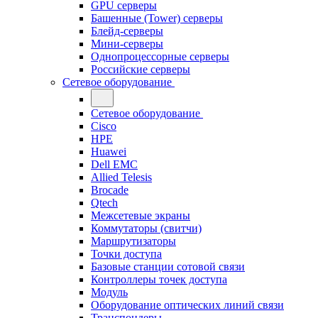
GPU серверы
Башенные (Tower) серверы
Блейд-серверы
Мини-серверы
Однопроцессорные серверы
Российские серверы
Сетевое оборудование
Сетевое оборудование
Cisco
HPE
Huawei
Dell EMC
Allied Telesis
Brocade
Qtech
Межсетевые экраны
Коммутаторы (свитчи)
Маршрутизаторы
Точки доступа
Базовые станции сотовой связи
Контроллеры точек доступа
Модуль
Оборудование оптических линий связи
Транспондеры