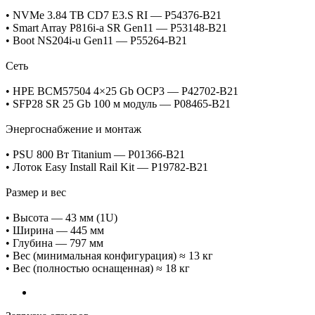
• NVMe 3.84 TB CD7 E3.S RI — P54376‑B21
• Smart Array P816i‑a SR Gen11 — P53148‑B21
• Boot NS204i‑u Gen11 — P55264‑B21
Сеть
• HPE BCM57504 4×25 Gb OCP3 — P42702‑B21
• SFP28 SR 25 Gb 100 м модуль — P08465‑B21
Энергоснабжение и монтаж
• PSU 800 Вт Titanium — P01366‑B21
• Лоток Easy Install Rail Kit — P19782‑B21
Размер и вес
• Высота — 43 мм (1U)
• Ширина — 445 мм
• Глубина — 797 мм
• Вес (минимальная конфигурация) ≈ 13 кг
• Вес (полностью оснащенная) ≈ 18 кг