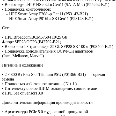
• Boot‑модуль HPE NS204i‑u Gen11 (SATA M.2) (P55264‑B21)
• Поддержка контроллеров:
– HPE Smart Array E208i‑p Gen11 (P53143‑B21)
– HPE Smart Array P816i‑a SR Gen11 (P53148‑B21)
Сеть
• HPE Broadcom BCM57504 10/25 Gb
4‑порт SFP28 OCP3 (P42702‑B21)
• Включено 4 × трансивера 25 Gb SFP28 SR 100 м (P08465‑B21)
• Поддержка дополнительных OCP/PCIe адаптеров
(Intel, Mellanox, Marvell)
Питание и охлаждение
• 2 × 800 Вт Flex Slot Titanium PSU (P01366‑B21) — горячая
замена
• Полностью избыточное питание ( N + 1 )
• Интеллектуальное ШИМ‑охлаждение, совместимое
с HPE Sea of Sensors 3.0
Дополнительная информация производительности
• Архитектура PCIe 5.0 с удвоенной пропускной