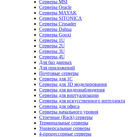
Серверы MSI
Серверы Oracle
Серверы MAYAK
Серверы SITONICA
Серверы Crusader
Серверы Dahua
Серверы Gooxi
Серверы 1U
Серверы 2U
Серверы 3U
Серверы 4U
Для баз данных
Для приложений
Почтовые серверы
Серверы для 1С
Серверы для 3D моделирования
Серверы для видеонаблюдения
Серверы для виртуализации
Серверы для искусственного интеллекта
Серверы для офиса
Серверы начального уровня
Стоечные (Rack) серверы
Терминальные серверы
Универсальные серверы
4-процессорные серверы