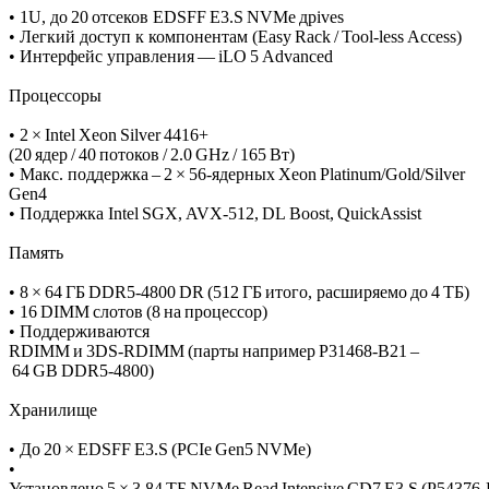
• 1U, до 20 отсеков EDSFF E3.S NVMe дрives
• Легкий доступ к компонентам (Easy Rack / Tool‑less Access)
• Интерфейс управления — iLO 5 Advanced
Процессоры
• 2 × Intel Xeon Silver 4416+
(20 ядер / 40 потоков / 2.0 GHz / 165 Вт)
• Макс. поддержка – 2 × 56‑ядерных Xeon Platinum/Gold/​Silver
Gen4
• Поддержка Intel SGX, AVX‑512, DL Boost, QuickAssist
Память
• 8 × 64 ГБ DDR5‑4800 DR (512 ГБ итого, расширяемо до 4 ТБ)
• 16 DIMM слотов (8 на процессор)
• Поддерживаются
RDIMM и 3DS‑RDIMM (парты например P31468‑B21 –
64 GB DDR5‑4800)
Хранилище
• До 20 × EDSFF E3.S (PCIe Gen5 NVMe)
•
Установлено 5 × 3.84 ТБ NVMe Read Intensive CD7 E3.S (P54376