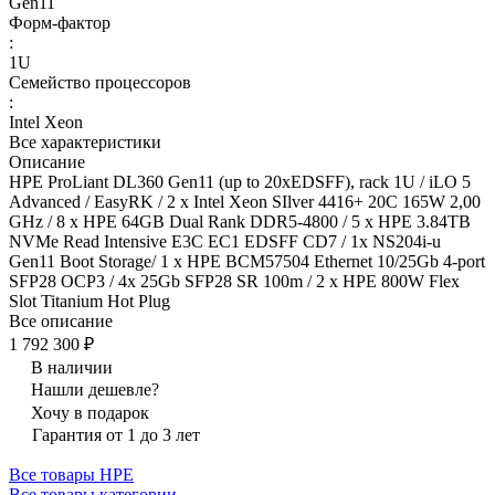
Gen11
Форм-фактор
:
1U
Семейство процессоров
:
Intel Xeon
Все характеристики
Описание
HPE ProLiant DL360 Gen11 (up to 20xEDSFF), rack 1U / iLO 5
Advanced / EasyRK / 2 x Intel Xeon SIlver 4416+ 20C 165W 2,00
GHz / 8 x HPE 64GB Dual Rank DDR5-4800 / 5 x HPE 3.84TB
NVMe Read Intensive E3C EC1 EDSFF CD7 / 1x NS204i-u
Gen11 Boot Storage/ 1 x HPE BCM57504 Ethernet 10/25Gb 4-port
SFP28 OCP3 / 4x 25Gb SFP28 SR 100m / 2 x HPE 800W Flex
Slot Titanium Hot Plug
Все описание
1 792 300 ₽
В наличии
Нашли дешевле?
Хочу в подарок
Гарантия от 1 до 3 лет
Все товары HPE
Все товары категории