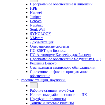
Программное обеспечение и лицензии
HPE
Huawei
Juniper
Lenovo
Nutatnix
SonicWall
SYNOLOGY
VMware
Документация
Операционные системы
ПО ESET для Бизнеса
ПО Антивирус Kaspersky для Бизнеса
Программное обеспечение модульных ЦОД
Решения Lenovo
Сертификаты сервисного обслуживания
Системное и офисное программное
обеспечение
Рабочие станции, ноутбуки
Рабочие станции, ноутбуки
Настольные рабочие станции и ПК
Ноутбуки и планшеты
Тонкие и нулевые клиенты