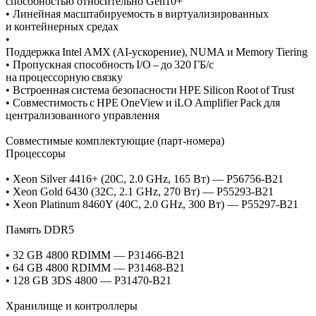
способностью относительно Gen10+
• Линейная масштабируемость в виртуализированных
и контейнерных средах
•
Поддержка Intel AMX (AI‑ускорение), NUMA и Memory Tiering
• Пропускная способность I/O – до 320 ГБ/с
на процессорную связку
• Встроенная система безопасности HPE Silicon Root of Trust
• Совместимость с HPE OneView и iLO Amplifier Pack для
централизованного управления
Совместимые комплектующие (парт‑номера)
Процессоры
• Xeon Silver 4416+ (20C, 2.0 GHz, 165 Вт) — P56756‑B21
• Xeon Gold 6430 (32C, 2.1 GHz, 270 Вт) — P55293‑B21
• Xeon Platinum 8460Y (40C, 2.0 GHz, 300 Вт) — P55297‑B21
Память DDR5
• 32 GB 4800 RDIMM — P31466‑B21
• 64 GB 4800 RDIMM — P31468‑B21
• 128 GB 3DS 4800 — P31470‑B21
Хранилище и контроллеры