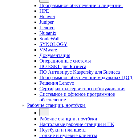
Программное обеспечение и лицензии
HPE
Huawei
Juniper
Lenovo
Nutatnix
SonicWall
SYNOLOGY
VMware
Документация
Операционные системы
ПО ESET для Бизнеса
ПО Антивирус Kaspersky для Бизнеса
Программное обеспечение модульных ЦОД
Решения Lenovo
Сертификаты сервисного обслуживания
Системное и офисное программное
обеспечение
Рабочие станции, ноутбуки
Рабочие станции, ноутбуки
Настольные рабочие станции и ПК
Ноутбуки и планшеты
Тонкие и нулевые клиенты