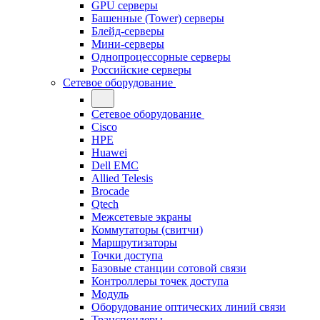
GPU серверы
Башенные (Tower) серверы
Блейд-серверы
Мини-серверы
Однопроцессорные серверы
Российские серверы
Сетевое оборудование
Сетевое оборудование
Cisco
HPE
Huawei
Dell EMC
Allied Telesis
Brocade
Qtech
Межсетевые экраны
Коммутаторы (свитчи)
Маршрутизаторы
Точки доступа
Базовые станции сотовой связи
Контроллеры точек доступа
Модуль
Оборудование оптических линий связи
Транспондеры