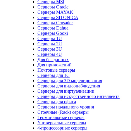
Серверы MSI
Серверы Oracle
Серверы MAYAK
Серверы SITONICA
Серверы Crusader
Серверы Dahua
Серверы Gooxi
Серверы 1U
Серверы 2U
Серверы 3U
Серверы 4U
Для баз данных
Для приложений
Почтовые серверы
Серверы для 1С
Серверы для 3D моделирования
Серверы для видеонаблюдения
Серверы для виртуализации
Серверы для искусственного интеллекта
Серверы для офиса
Серверы начального уровня
Стоечные (Rack) серверы
Терминальные серверы
Универсальные серверы
4-процессорные серверы