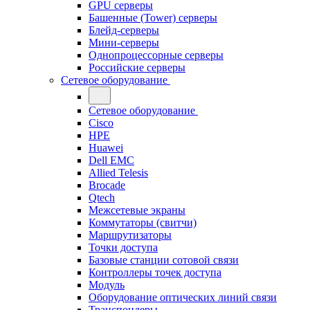
GPU серверы
Башенные (Tower) серверы
Блейд-серверы
Мини-серверы
Однопроцессорные серверы
Российские серверы
Сетевое оборудование
Сетевое оборудование
Cisco
HPE
Huawei
Dell EMC
Allied Telesis
Brocade
Qtech
Межсетевые экраны
Коммутаторы (свитчи)
Маршрутизаторы
Точки доступа
Базовые станции сотовой связи
Контроллеры точек доступа
Модуль
Оборудование оптических линий связи
Транспондеры