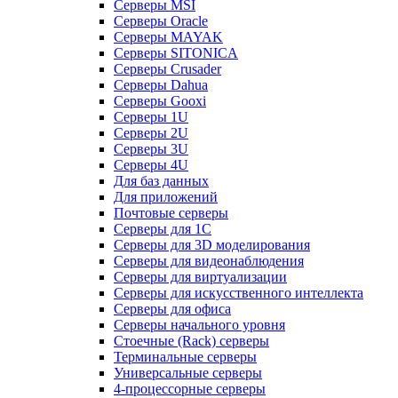
Серверы MSI
Серверы Oracle
Серверы MAYAK
Серверы SITONICA
Серверы Crusader
Серверы Dahua
Серверы Gooxi
Серверы 1U
Серверы 2U
Серверы 3U
Серверы 4U
Для баз данных
Для приложений
Почтовые серверы
Серверы для 1С
Серверы для 3D моделирования
Серверы для видеонаблюдения
Серверы для виртуализации
Серверы для искусственного интеллекта
Серверы для офиса
Серверы начального уровня
Стоечные (Rack) серверы
Терминальные серверы
Универсальные серверы
4-процессорные серверы