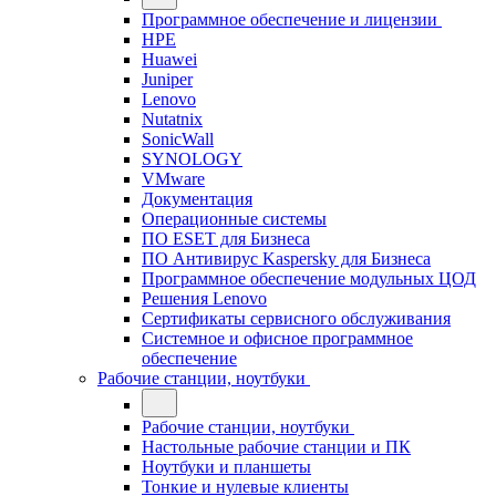
Программное обеспечение и лицензии
HPE
Huawei
Juniper
Lenovo
Nutatnix
SonicWall
SYNOLOGY
VMware
Документация
Операционные системы
ПО ESET для Бизнеса
ПО Антивирус Kaspersky для Бизнеса
Программное обеспечение модульных ЦОД
Решения Lenovo
Сертификаты сервисного обслуживания
Системное и офисное программное
обеспечение
Рабочие станции, ноутбуки
Рабочие станции, ноутбуки
Настольные рабочие станции и ПК
Ноутбуки и планшеты
Тонкие и нулевые клиенты