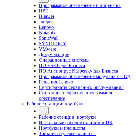
Программное обеспечение и лицензии
HPE
Huawei
Juniper
Lenovo
Nutatnix
SonicWall
SYNOLOGY
VMware
Документация
Операционные системы
ПО ESET для Бизнеса
ПО Антивирус Kaspersky для Бизнеса
Программное обеспечение модульных ЦОД
Решения Lenovo
Сертификаты сервисного обслуживания
Системное и офисное программное
обеспечение
Рабочие станции, ноутбуки
Рабочие станции, ноутбуки
Настольные рабочие станции и ПК
Ноутбуки и планшеты
Тонкие и нулевые клиенты