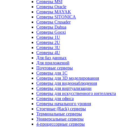
Серверы MSI
Серверы Oracle
Серверы MAYAK
Серверы SITONICA
Серверы Crusader
Серверы Dahua
Серверы Gooxi
Серверы 1U
Серверы 2U
Серверы 3U
Серверы 4U
Для баз данных
Для приложений
Почтовые серверы
Серверы для 1С
Серверы для 3D моделирования
Серверы для видеонаблюдения
Серверы для виртуализации
Серверы для искусственного интеллекта
Серверы для офиса
Серверы начального уровня
Стоечные (Rack) серверы
Терминальные серверы
Универсальные серверы
4-процессорные серверы