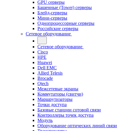
GPU серверы
Башенные (Tower) серверы
Блейд-серверы
Мини-серверы
Однопроцессорные серверы
Российские серверы
Сетевое оборудование
Сетевое оборудование
Cisco
HPE
Huawei
Dell EMC
Allied Telesis
Brocade
Qtech
Межсетевые экраны
Коммутаторы (свитчи)
Маршрутизаторы
Точки доступа
Базовые станции сотовой связи
Контроллеры точек доступа
Модуль
Оборудование оптических линий связи
Транспондеры