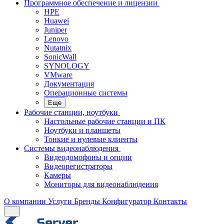
Программное обеспечение и лицензии
HPE
Huawei
Juniper
Lenovo
Nutatnix
SonicWall
SYNOLOGY
VMware
Документация
Операционные системы
Еще
Рабочие станции, ноутбуки
Настольные рабочие станции и ПК
Ноутбуки и планшеты
Тонкие и нулевые клиенты
Системы видеонаблюдения
Видеодомофоны и опции
Видеорегистраторы
Камеры
Мониторы для видеонаблюдения
О компании
Услуги
Бренды
Конфигуратор
Контакты