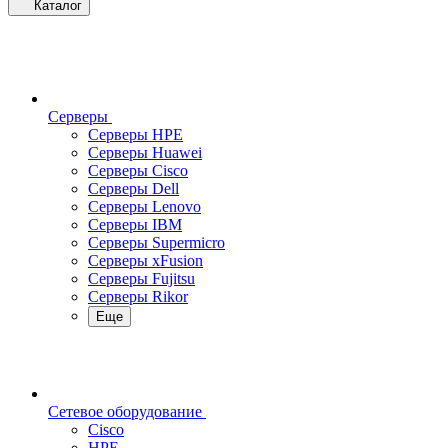
Каталог
Серверы
Серверы HPE
Серверы Huawei
Серверы Cisco
Серверы Dell
Серверы Lenovo
Серверы IBM
Серверы Supermicro
Серверы xFusion
Серверы Fujitsu
Серверы Rikor
Еще
Сетевое оборудование
Cisco
HPE